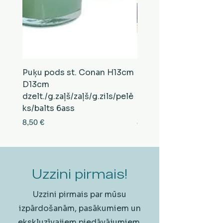
Puķu pods st. Conan H13cm
Puķu pods st. Conan
D13cm
D13cm
dzelt./g.zaļš/zaļš/g.zils/pelē
balts/brūns/pelēks/vi
ks/balts 6ass
zeltens/g.zaļš 6ass
Cena
Cena
8,50 €
8,50 €
Uzzini pirmais!
Uzzini pirmais par mūsu
izpārdošanām, pasākumiem un
ekskluzīvajiem piedāvājumiem.