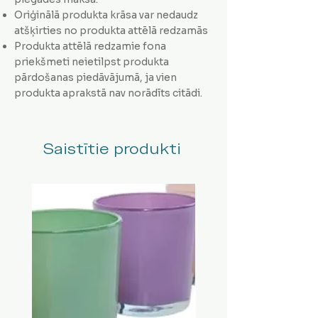
Oriģinālā produkta krāsa var nedaudz
atšķirties no produkta attēlā redzamās
Produkta attēlā redzamie fona
priekšmeti neietilpst produkta
pārdošanas piedāvājumā, ja vien
produkta aprakstā nav norādīts citādi.
Saistītie produkti