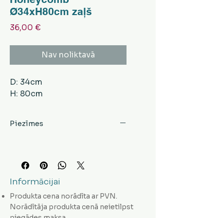
Ø34xH80cm zaļš
Cena
36,00 €
Nav noliktavā
D: 34cm
H: 80cm
Piezīmes
Informācijai
Produkta cena norādīta ar PVN.
Norādītāja produkta cenā neietilpst
piegādes maksa.