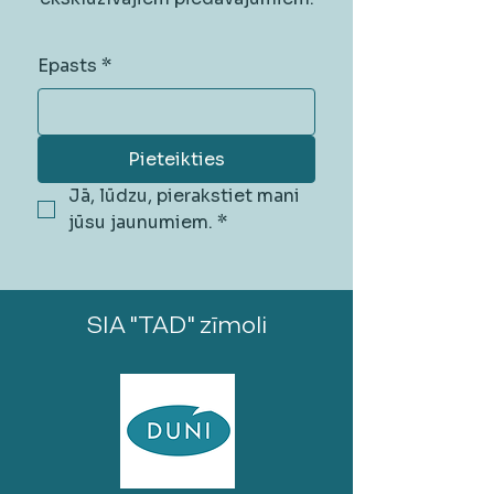
Epasts
*
Pieteikties
Jā, lūdzu, pierakstiet mani 
jūsu jaunumiem.
*
SIA "TAD" zīmoli