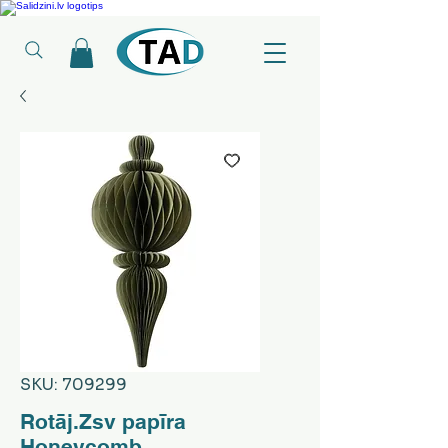
Ledusskapji, Sadzīves tehnika, Smaržas, Operatīvā atmiņa, Putekļu sūcēji
SKU: 709299
Rotāj.Zsv papīra
Honeycomb