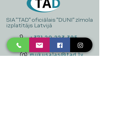
SIA "TAD" oficiālais "DUNI" zīmola
izplatītājs Latvijā
+371 20 223 395
mukusalas@tad.lv
Mēs piedāvājam
Ballītēm un Svētkiem
Gaismai
Mājai
Floristika