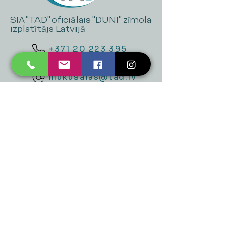
SIA "TAD" oficiālais "DUNI" zīmola
izplatītājs Latvijā
+371 20 223 395
mukusalas@tad.lv
Mēs piedāvājam
Ballītēm un Svētkiem
Gaismai
Mājai
Floristika
Dekorācijām