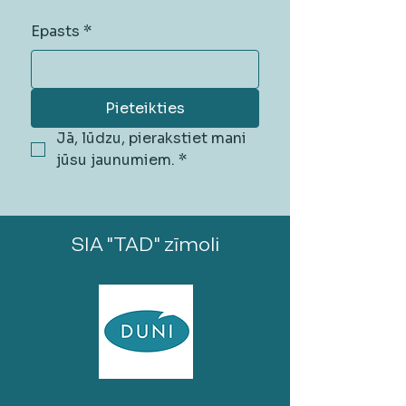
Epasts
*
Pieteikties
Jā, lūdzu, pierakstiet mani 
jūsu jaunumiem.
*
SIA "TAD" zīmoli