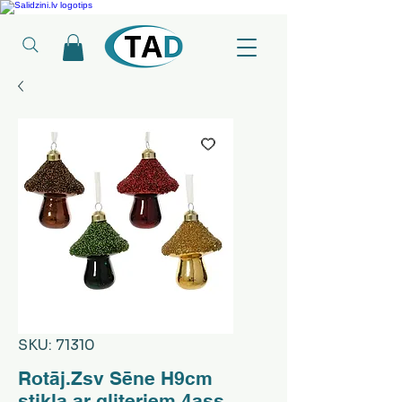
Ledusskapji, Sadzīves tehnika, Smaržas, Operatīvā atmiņa, Putekļu sūcēji
SKU: 71310
Rotāj.Zsv Sēne H9cm
stikla ar gliteriem 4ass