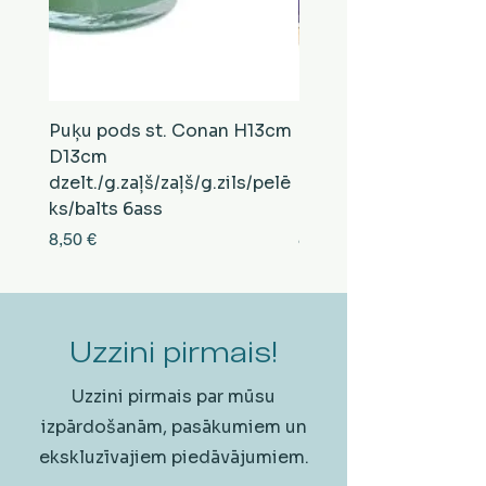
Puķu pods st. Conan H13cm
Puķu pods st. Conan
D13cm
D13cm
dzelt./g.zaļš/zaļš/g.zils/pelē
balts/brūns/pelēks/vi
ks/balts 6ass
zeltens/g.zaļš 6ass
Cena
Cena
8,50 €
8,50 €
Uzzini pirmais!
Uzzini pirmais par mūsu
izpārdošanām, pasākumiem un
ekskluzīvajiem piedāvājumiem.