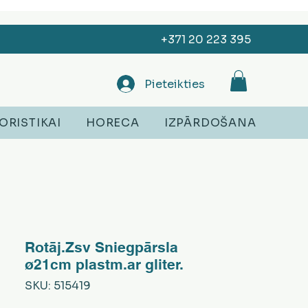
+371 20 223 395
Pieteikties
ORISTIKAI
HORECA
IZPĀRDOŠANA
Rotāj.Zsv Sniegpārsla
ø21cm plastm.ar gliter.
SKU: 515419