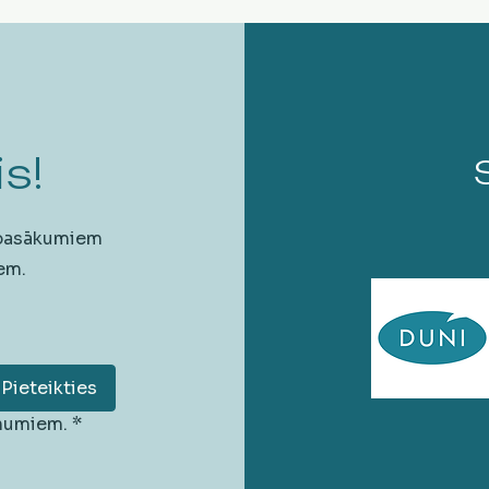
s!
 pasākumiem
em.
Pieteikties
unumiem.
*