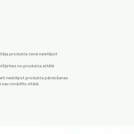
tāja produkta cenā neietilpst
tšķirties no produkta attēlā
eti neietilpst produkta pārdošanas
 nav norādīts citādi.