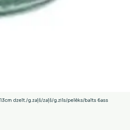
Ātrais skats
cm dzelt./g.zaļš/zaļš/g.zils/pelēks/balts 6ass