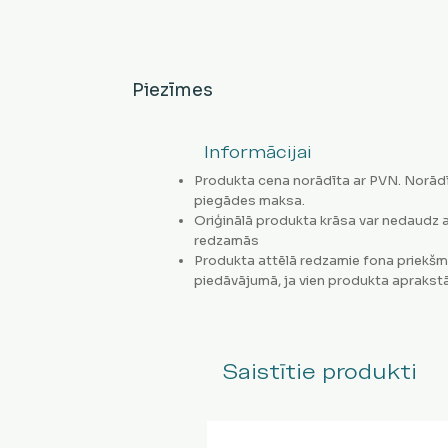
Piezīmes
Informācijai
Produkta cena norādīta ar PVN. Norādī
piegādes maksa.
Oriģinālā produkta krāsa var nedaudz a
redzamās
Produkta attēlā redzamie fona priekšm
piedāvājumā, ja vien produkta aprakstā
Saistītie produkti