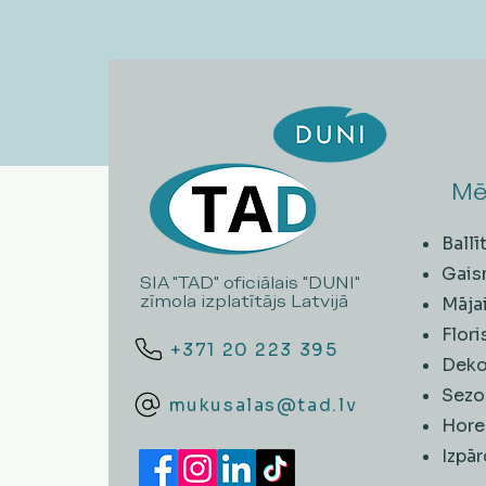
Mē
Ball
Gais
SIA "TAD" oficiālais "DUNI"
zīmola izplatītājs Latvijā
Māja
Flori
+371 20 223 395
Deko
Sezo
mukusalas@tad.lv
Hore
​Izpā