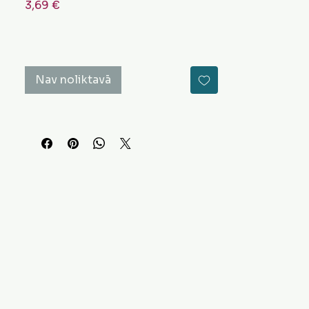
Cena
3,69 €
Nav noliktavā