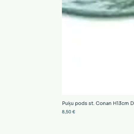
Puķu pods st. Conan H13cm D13
Cena
8,50 €