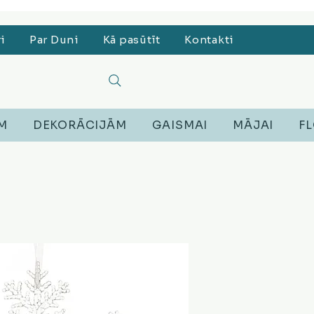
, Lego, Austiņas
ri
Par Duni
Kā pasūtīt
Kontakti
EM
DEKORĀCIJĀM
GAISMAI
MĀJAI
FL