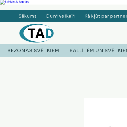
Ledusskapji, Sadzīves tehnika, Smaržas, Operatīvā atmiņa, Putekļu sūcēji
Sākums
Duni veikali
Kā kļūt par partne
SEZONAS SVĒTKIEM
BALLĪTĒM UN SVĒTKI