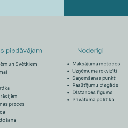
s piedāvājam
Noderīgi
Maksājuma metodes
ītēm un Svētkiem
Uzņēmuma rekvizīti
mai
Saņemšanas punkti
i
Pasūtījumu piegāde
stika
Distances līgums
rācijām
Privātuma politika
nas preces
ca
rdošana