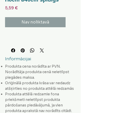
Cena
5,59 €
Nav noliktavā
Informācijai
Produkta cena norādīta ar PVN.
Norādītāja produkta cenā neietilpst
piegādes maksa.
Oriģinālā produkta krāsa var nedaudz
atšķirties no produkta attēlā redzamās
Produkta attēlā redzamie fona
priekšmeti neietilpst produkta
pārdošanas piedāvājumā, ja vien
produkta aprakstā nav norādīts citādi.