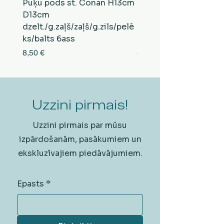
Puķu pods st. Conan H13cm
Puķu pods st. Conan
D13cm
D13cm
dzelt./g.zaļš/zaļš/g.zils/pelē
balts/brūns/pelēks/vi
ks/balts 6ass
zeltens/g.zaļš 6ass
Cena
Cena
8,50 €
8,50 €
Uzzini pirmais!
Uzzini pirmais par mūsu
izpārdošanām, pasākumiem un
ekskluzīvajiem piedāvājumiem.
Epasts
*