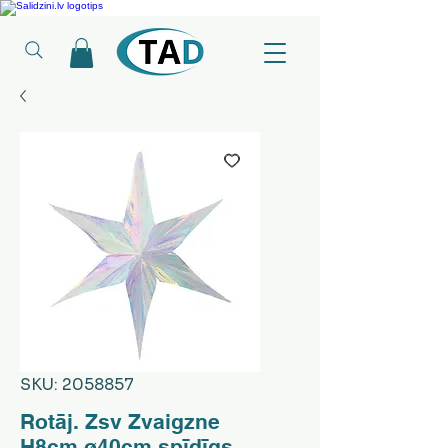
Ledusskapji, Sadzīves tehnika, Smaržas, Operatīvā atmiņa, Putekļu sūcēji
SKU: 2058857
Rotāj. Zsv Zvaigzne
H8cm ø40cm spīdīgs