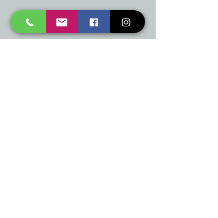
mukusalas@tad.lv
Mēs piedāvājam
Ballītēm un Svētkiem
Gaismai
Mājai
Floristika
Dekorācijām
Sezonas preces
Horeca
​Izpārdošana