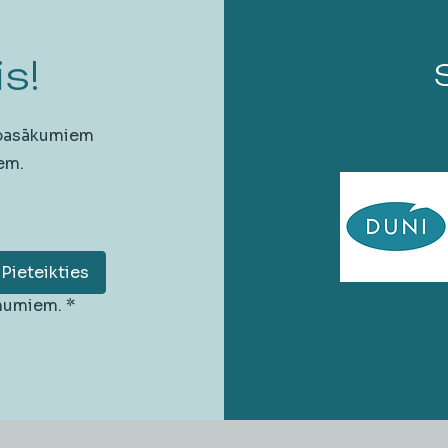
s!
 pasākumiem
em.
Pieteikties
unumiem.
*