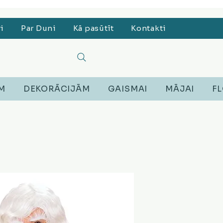
, Lego, Austiņas
ri
Par Duni
Kā pasūtīt
Kontakti
EM
DEKORĀCIJĀM
GAISMAI
MĀJAI
FL