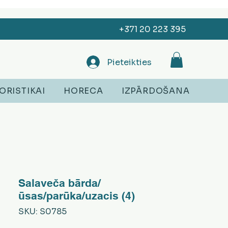
+371 20 223 395
Pieteikties
ORISTIKAI
HORECA
IZPĀRDOŠANA
Salaveča bārda/
ūsas/parūka/uzacis (4)
SKU: S0785