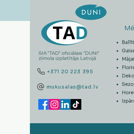
Mē
Ball
Gais
SIA "TAD" oficiālais "DUNI"
zīmola izplatītājs Latvijā
Māja
Flori
+371 20 223 395
Deko
Sezo
mukusalas@tad.lv
Hore
​Izpā