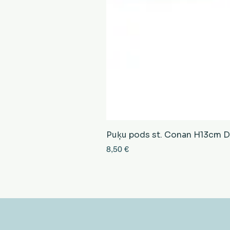
Puķu pods st. Conan H13cm D13
Cena
8,50 €