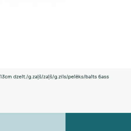
Ātrais skats
cm dzelt./g.zaļš/zaļš/g.zils/pelēks/balts 6ass