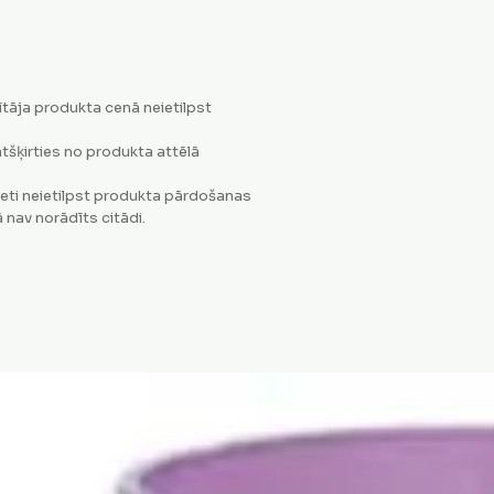
tāja produkta cenā neietilpst
tšķirties no produkta attēlā
eti neietilpst produkta pārdošanas
 nav norādīts citādi.