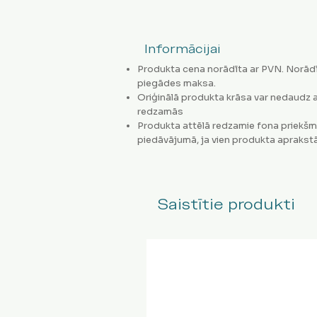
Informācijai
Produkta cena norādīta ar PVN. Norādī
piegādes maksa.
Oriģinālā produkta krāsa var nedaudz a
redzamās
Produkta attēlā redzamie fona priekšm
piedāvājumā, ja vien produkta aprakstā
Saistītie produkti