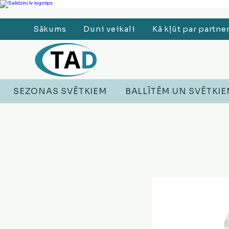
Ledusskapji, Sadzīves tehnika, Smaržas, Operatīvā atmiņa, Putekļu sūcēji
Sākums
Duni veikali
Kā kļūt par partne
SEZONAS SVĒTKIEM
BALLĪTĒM UN SVĒTKI