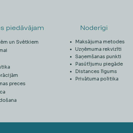
s piedāvājam
Noderīgi
Maksājuma metodes
ītēm un Svētkiem
Uzņēmuma rekvizīti
mai
Saņemšanas punkti
i
Pasūtījumu piegāde
stika
Distances līgums
rācijām
Privātuma politika
nas preces
ca
rdošana