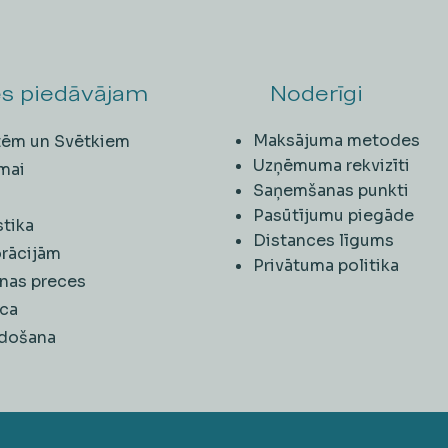
s piedāvājam
Noderīgi
Maksājuma metodes
ītēm un Svētkiem
Uzņēmuma rekvizīti
mai
Saņemšanas punkti
i
Pasūtījumu piegāde
stika
Distances līgums
rācijām
Privātuma politika
nas preces
ca
rdošana