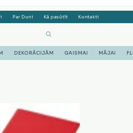
, Lego, Austiņas
ri
Par Duni
Kā pasūtīt
Kontakti
EM
DEKORĀCIJĀM
GAISMAI
MĀJAI
FL