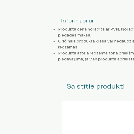
Informācijai
Produkta cena norādīta ar PVN. Norādī
piegādes maksa.
Oriģinālā produkta krāsa var nedaudz a
redzamās
Produkta attēlā redzamie fona priekšm
piedāvājumā, ja vien produkta aprakstā
Saistītie produkti