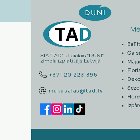
Mē
Ball
Gais
SIA "TAD" oficiālais "DUNI"
zīmola izplatītājs Latvijā
Māja
Flori
+371 20 223 395
Deko
Sezo
mukusalas@tad.lv
Hore
​Izpā