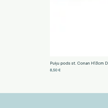
Puķu pods st. Conan H13cm D13
Cena
8,50 €