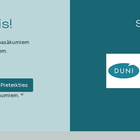
s!
 pasākumiem
em.
Pieteikties
unumiem.
*