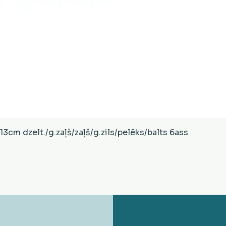
Ātrais skats
cm dzelt./g.zaļš/zaļš/g.zils/pelēks/balts 6ass