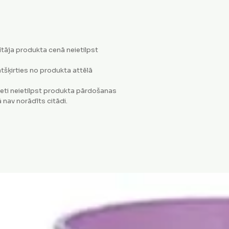
tāja produkta cenā neietilpst
tšķirties no produkta attēlā
eti neietilpst produkta pārdošanas
 nav norādīts citādi.