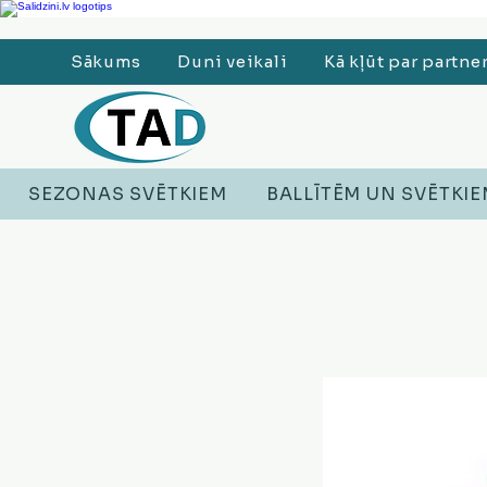
Ledusskapji, Sadzīves tehnika, Smaržas, Operatīvā atmiņa, Putekļu sūcēji
Sākums
Duni veikali
Kā kļūt par partne
SEZONAS SVĒTKIEM
BALLĪTĒM UN SVĒTKI