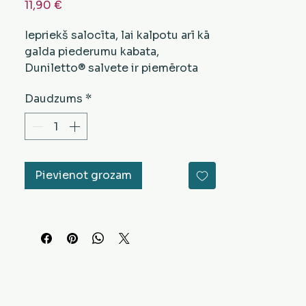
Cena
11,90 €
Iepriekš salocīta, lai kalpotu arī kā
galda piederumu kabata,
Duniletto® salvete ir piemērota
ikdienišķām maltītēm, kur higiēna
Daudzums
*
un ātra pasniegšana ir prioritāte.
Ērts risinājums viesu galda
piederumu aizsardzībai līdz brīdim,
kad tiek piegādāts ēdiens.
Pievienot grozam