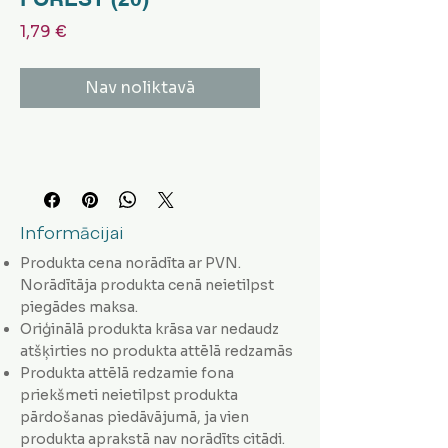
Cena
1,79 €
Nav noliktavā
Informācijai
Produkta cena norādīta ar PVN.
Norādītāja produkta cenā neietilpst
piegādes maksa.
Oriģinālā produkta krāsa var nedaudz
atšķirties no produkta attēlā redzamās
Produkta attēlā redzamie fona
priekšmeti neietilpst produkta
pārdošanas piedāvājumā, ja vien
produkta aprakstā nav norādīts citādi.