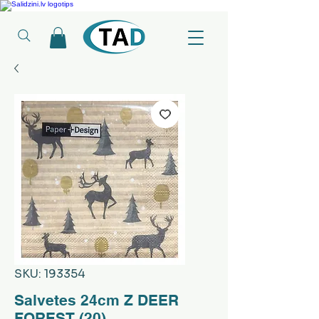
Ledusskapji, Sadzīves tehnika, Smaržas, Operatīvā atmiņa, Putekļu sūcēji
SKU: 193354
Salvetes 24cm Z DEER
FOREST (20)