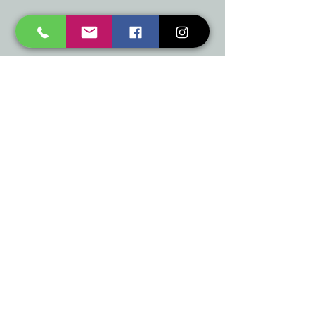
mukusalas@tad.lv
Mēs piedāvājam
Ballītēm un Svētkiem
Gaismai
Mājai
Floristika
Dekorācijām
Sezonas preces
Horeca
​Izpārdošana