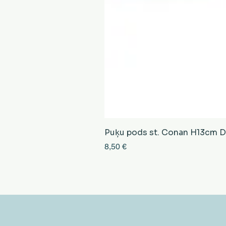
Puķu pods st. Conan H13cm D13
Cena
8,50 €