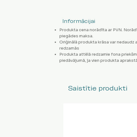
Informācijai
Produkta cena norādīta ar PVN. Norādī
piegādes maksa.
Oriģinālā produkta krāsa var nedaudz a
redzamās
Produkta attēlā redzamie fona priekšm
piedāvājumā, ja vien produkta aprakstā
Saistītie produkti