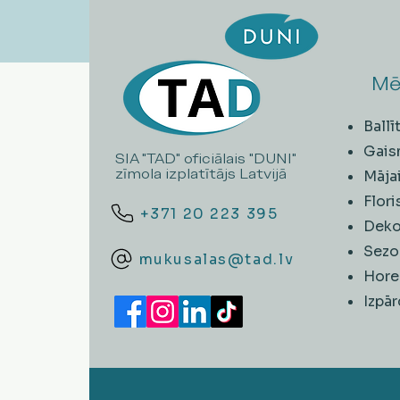
Mē
Ball
Gais
SIA "TAD" oficiālais "DUNI"
zīmola izplatītājs Latvijā
Māja
Flori
+371 20 223 395
Deko
Sezo
mukusalas@tad.lv
Hore
​Izpā