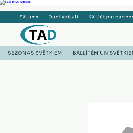
Ledusskapji, Sadzīves tehnika, Smaržas, Operatīvā atmiņa, Putekļu sūcēji
Sākums
Duni veikali
Kā kļūt par partne
SEZONAS SVĒTKIEM
BALLĪTĒM UN SVĒTKI