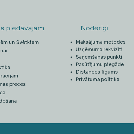
s piedāvājam
Noderīgi
Maksājuma metodes
ītēm un Svētkiem
Uzņēmuma rekvizīti
mai
Saņemšanas punkti
i
Pasūtījumu piegāde
stika
Distances līgums
rācijām
Privātuma politika
nas preces
ca
rdošana