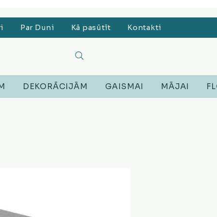
, Lego, Austiņas
ri
Par Duni
Kā pasūtīt
Kontakti
EM
DEKORĀCIJĀM
GAISMAI
MĀJAI
FL