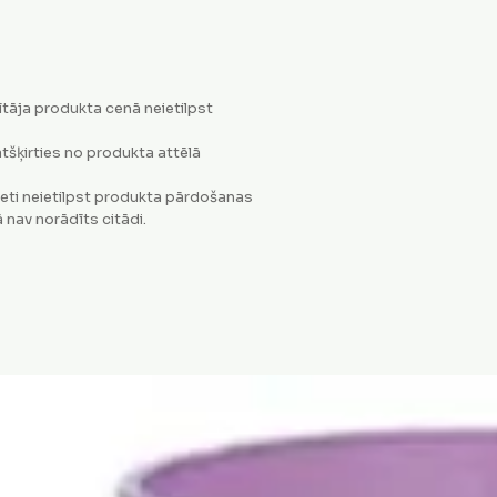
tāja produkta cenā neietilpst
tšķirties no produkta attēlā
eti neietilpst produkta pārdošanas
 nav norādīts citādi.