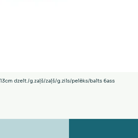
Ātrais skats
cm dzelt./g.zaļš/zaļš/g.zils/pelēks/balts 6ass