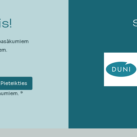
s!
 pasākumiem
em.
Pieteikties
unumiem.
*