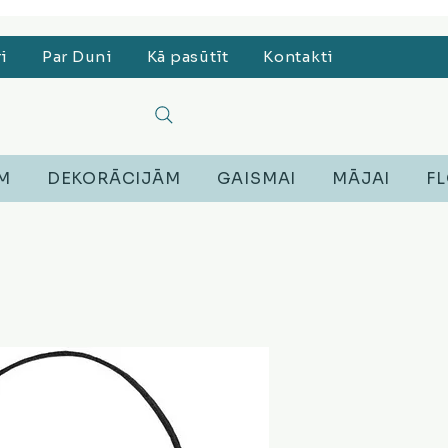
, Lego, Austiņas
ri
Par Duni
Kā pasūtīt
Kontakti
EM
DEKORĀCIJĀM
GAISMAI
MĀJAI
FL