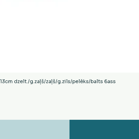
Ātrais skats
cm dzelt./g.zaļš/zaļš/g.zils/pelēks/balts 6ass