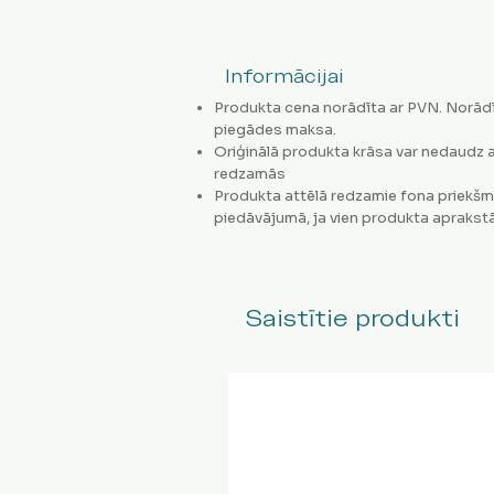
Informācijai
Produkta cena norādīta ar PVN. Norādī
piegādes maksa.
Oriģinālā produkta krāsa var nedaudz a
redzamās
Produkta attēlā redzamie fona priekšm
piedāvājumā, ja vien produkta aprakstā
Saistītie produkti