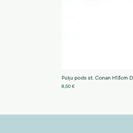
Puķu pods st. Conan H13cm D13
Cena
8,50 €