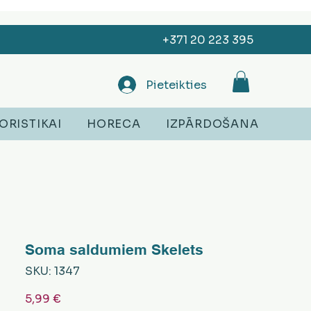
+371 20 223 395
Pieteikties
ORISTIKAI
HORECA
IZPĀRDOŠANA
Soma saldumiem Skelets
SKU: 1347
Cena
5,99 €