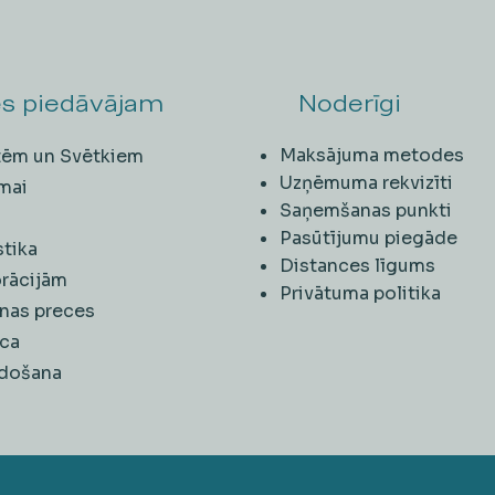
s piedāvājam
Noderīgi
Maksājuma metodes
ītēm un Svētkiem
Uzņēmuma rekvizīti
mai
Saņemšanas punkti
i
Pasūtījumu piegāde
stika
Distances līgums
rācijām
Privātuma politika
nas preces
ca
rdošana