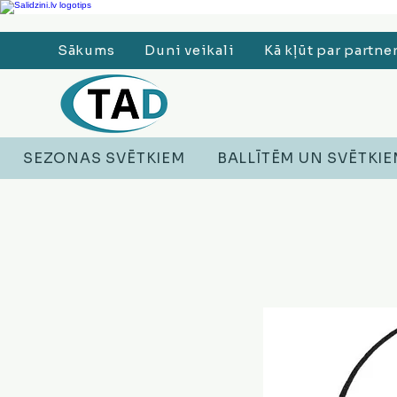
Ledusskapji, Sadzīves tehnika, Smaržas, Operatīvā atmiņa, Putekļu sūcēji
Sākums
Duni veikali
Kā kļūt par partne
SEZONAS SVĒTKIEM
BALLĪTĒM UN SVĒTKI