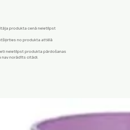
tāja produkta cenā neietilpst
tšķirties no produkta attēlā
eti neietilpst produkta pārdošanas
 nav norādīts citādi.