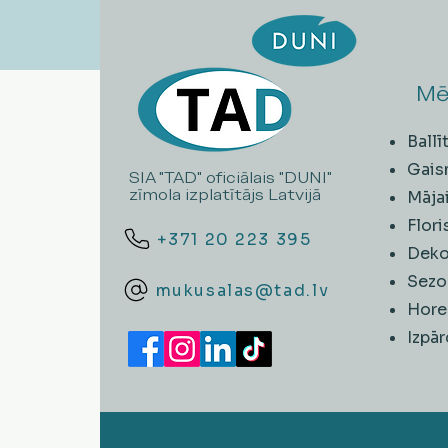
Mē
Ball
Gais
SIA "TAD" oficiālais "DUNI"
zīmola izplatītājs Latvijā
Māja
Flori
+371 20 223 395
Deko
Sezo
mukusalas@tad.lv
Hore
​Izpā