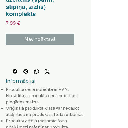
stīpiņa, zizlis)
komplekts
Cena
7,99 €
Nav noliktavā
Informācijai
Produkta cena norādīta ar PVN.
Norādītāja produkta cenā neietilpst
piegādes maksa.
Oriģinālā produkta krāsa var nedaudz
atšķirties no produkta attēlā redzamās
Produkta attēlā redzamie fona
priekšmeti neietilpst produkta