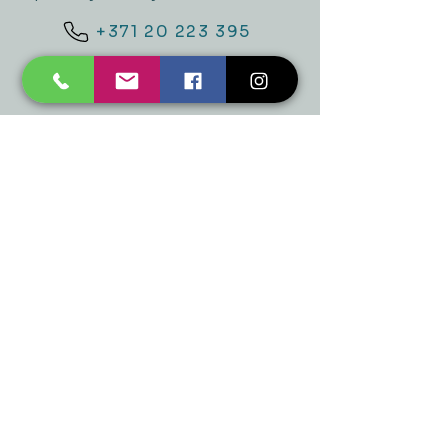
+371 20 223 395
mukusalas@tad.lv
Mēs piedāvājam
Ballītēm un Svētkiem
Gaismai
Mājai
Floristika
Dekorācijām
Sezonas preces
Horeca