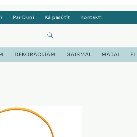
, Lego, Austiņas
ri
Par Duni
Kā pasūtīt
Kontakti
EM
DEKORĀCIJĀM
GAISMAI
MĀJAI
FL