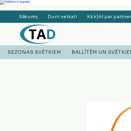
Ledusskapji, Sadzīves tehnika, Smaržas, Operatīvā atmiņa, Putekļu sūcēji
Sākums
Duni veikali
Kā kļūt par partne
SEZONAS SVĒTKIEM
BALLĪTĒM UN SVĒTKI