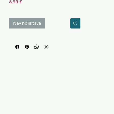
Cena
5,99 €
Nav noliktavā