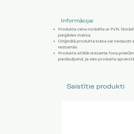
Informācijai
Produkta cena norādīta ar PVN. Norādī
piegādes maksa.
Oriģinālā produkta krāsa var nedaudz a
redzamās
Produkta attēlā redzamie fona priekšm
piedāvājumā, ja vien produkta aprakstā
Saistītie produkti