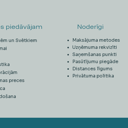
s piedāvājam
Noderīgi
Maksājuma metodes
ītēm un Svētkiem
Uzņēmuma rekvizīti
mai
Saņemšanas punkti
i
Pasūtījumu piegāde
stika
Distances līgums
rācijām
Privātuma politika
nas preces
ca
rdošana