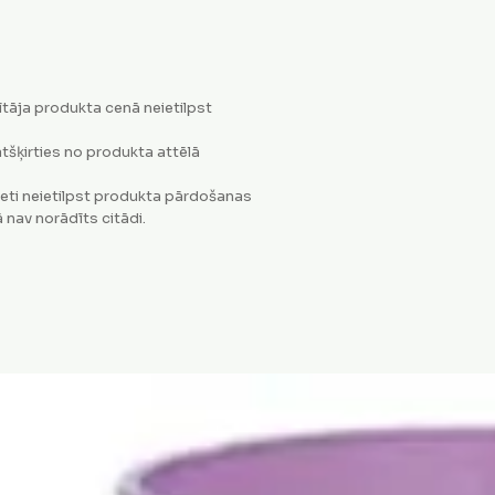
tāja produkta cenā neietilpst
tšķirties no produkta attēlā
eti neietilpst produkta pārdošanas
 nav norādīts citādi.