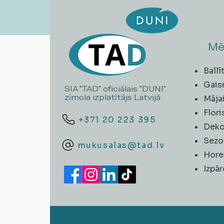
Mē
Ball
Gais
SIA "TAD" oficiālais "DUNI"
zīmola izplatītājs Latvijā
Māja
Flori
+371 20 223 395
Deko
Sezo
mukusalas@tad.lv
Hore
​Izpā