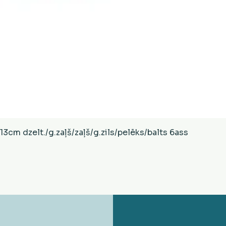
Ātrais skats
cm dzelt./g.zaļš/zaļš/g.zils/pelēks/balts 6ass