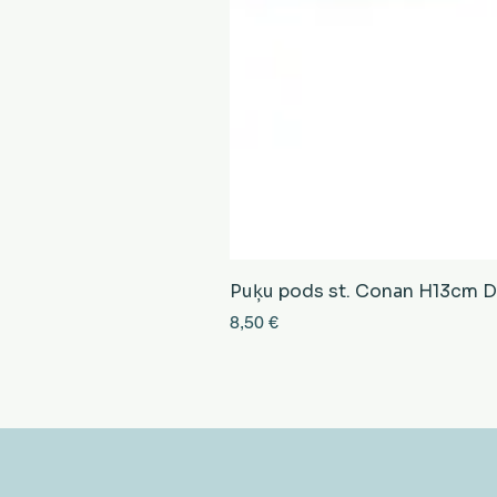
Puķu pods st. Conan H13cm D13
Cena
8,50 €