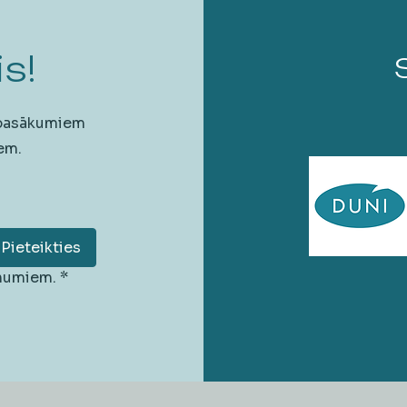
s!
 pasākumiem
em.
Pieteikties
unumiem.
*