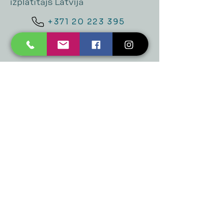
izplatītājs Latvijā
+371 20 223 395
mukusalas@tad.lv
Mēs piedāvājam
Ballītēm un Svētkiem
Gaismai
Mājai
Floristika
Dekorācijām
Sezonas preces
Horeca