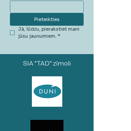
Pieteikties
Jā, lūdzu, pierakstiet mani 
jūsu jaunumiem.
*
SIA "TAD" zīmoli