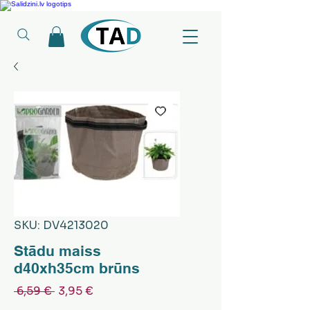
Ledusskapji, Sadzīves tehnika, Smaržas, Operatīvā atmiņa, Putekļu sūcēji
SKU: DV4213020
Stādu maiss
d40xh35cm brūns
Parastā
Izpārdošanas
 6,59 € 
3,95 €
cena
cena