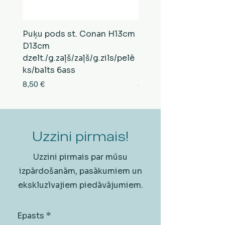
Puķu pods st. Conan H13cm
Puķu pods st. Conan
D13cm
D13cm
dzelt./g.zaļš/zaļš/g.zils/pelē
balts/brūns/pelēks/vi
ks/balts 6ass
zeltens/g.zaļš 6ass
Cena
Cena
8,50 €
8,50 €
Uzzini pirmais!
Uzzini pirmais par mūsu
izpārdošanām, pasākumiem un
ekskluzīvajiem piedāvājumiem.
Epasts
*