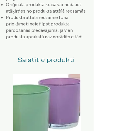
Oriģinālā produkta krāsa var nedaudz
atšķirties no produkta attēlā redzamās
Produkta attēlā redzamie fona
priekšmeti neietilpst produkta
pārdošanas piedāvājumā, ja vien
produkta aprakstā nav norādīts citādi.
Saistītie produkti