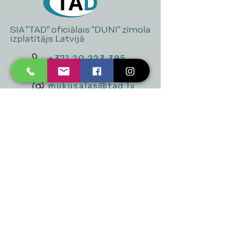
SIA "TAD" oficiālais "DUNI" zīmola
izplatītājs Latvijā
+371 20 223 395
mukusalas@tad.lv
Mēs piedāvājam
Ballītēm un Svētkiem
Gaismai
Mājai
Floristika