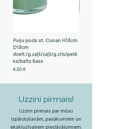
Puķu pods st. Conan H13cm
Puķu pods st. Conan
D13cm
D13cm
dzelt./g.zaļš/zaļš/g.zils/pelē
balts/brūns/pelēks/vi
ks/balts 6ass
zeltens/g.zaļš 6ass
Cena
Cena
8,50 €
8,50 €
Uzzini pirmais!
Uzzini pirmais par mūsu
izpārdošanām, pasākumiem un
ekskluzīvajiem piedāvājumiem.