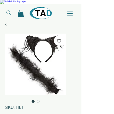
Ledusskapji, Sadzīves tehnika, Smaržas, Operatīvā atmiņa, Putekļu sūcēji
SKU: 11611