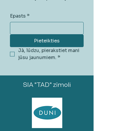
Epasts
*
Pieteikties
Jā, lūdzu, pierakstiet mani 
jūsu jaunumiem.
*
SIA "TAD" zīmoli