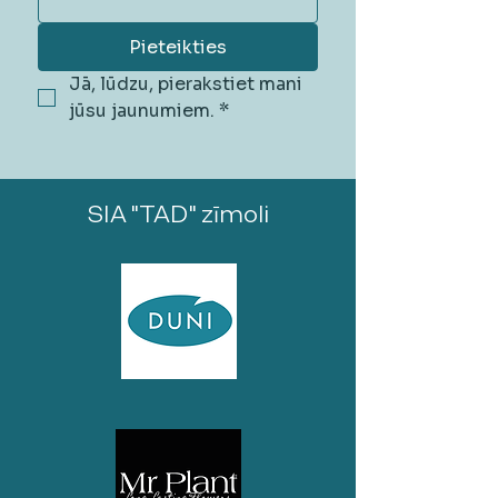
Pieteikties
Jā, lūdzu, pierakstiet mani 
jūsu jaunumiem.
*
SIA "TAD" zīmoli