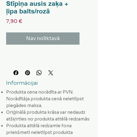
Stīpiņa ausis zaķa +
ļipa balts/rozā
Cena
7,90 €
Nav noliktavā
Informācijai
Produkta cena norādīta ar PVN.
Norādītāja produkta cenā neietilpst
piegādes maksa.
Oriģinālā produkta krāsa var nedaudz
atšķirties no produkta attēlā redzamās
Produkta attēlā redzamie fona
priekšmeti neietilpst produkta