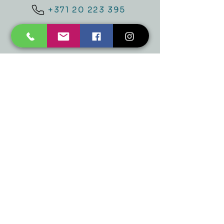
+371 20 223 395
mukusalas@tad.lv
Mēs piedāvājam
Ballītēm un Svētkiem
Gaismai
Mājai
Floristika
Dekorācijām
Sezonas preces
Horeca
​Izpārdošana