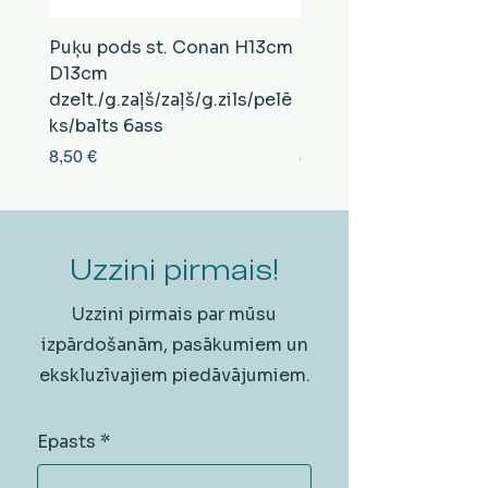
Puķu pods st. Conan H13cm
Puķu pods st. Conan
D13cm
D13cm
dzelt./g.zaļš/zaļš/g.zils/pelē
balts/brūns/pelēks/vi
ks/balts 6ass
zeltens/g.zaļš 6ass
Cena
Cena
8,50 €
8,50 €
Uzzini pirmais!
Uzzini pirmais par mūsu
izpārdošanām, pasākumiem un
ekskluzīvajiem piedāvājumiem.
Epasts
*