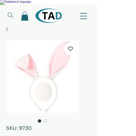
Ledusskapji, Sadzīves tehnika, Smaržas, Operatīvā atmiņa, Putekļu sūcēji
SKU: 9730