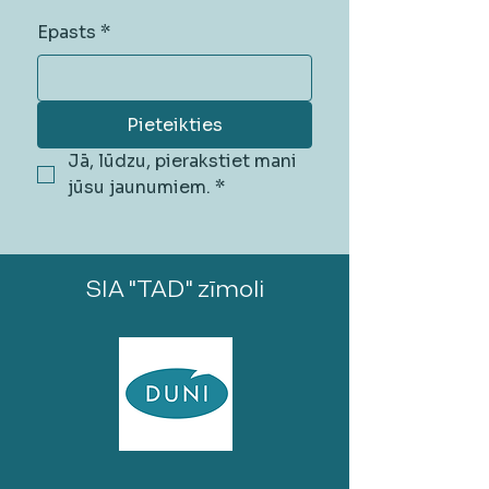
Epasts
*
Pieteikties
Jā, lūdzu, pierakstiet mani 
jūsu jaunumiem.
*
SIA "TAD" zīmoli