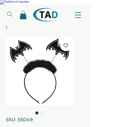
Ledusskapji, Sadzīves tehnika, Smaržas, Operatīvā atmiņa, Putekļu sūcēji
SKU: 55049