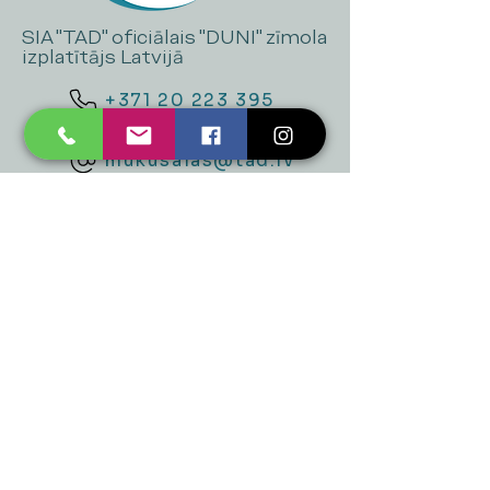
SIA "TAD" oficiālais "DUNI" zīmola
izplatītājs Latvijā
+371 20 223 395
mukusalas@tad.lv
Mēs piedāvājam
Ballītēm un Svētkiem
Gaismai
Mājai
Floristika
Dekorācijām