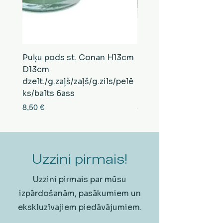
Puķu pods st. Conan H13cm
Puķu pods st. Conan
D13cm
D13cm
dzelt./g.zaļš/zaļš/g.zils/pelē
balts/brūns/pelēks/vi
ks/balts 6ass
zeltens/g.zaļš 6ass
Cena
Cena
8,50 €
8,50 €
Uzzini pirmais!
Uzzini pirmais par mūsu
izpārdošanām, pasākumiem un
ekskluzīvajiem piedāvājumiem.