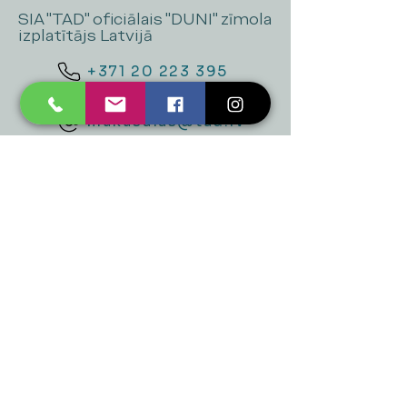
SIA "TAD" oficiālais "DUNI" zīmola
izplatītājs Latvijā
+371 20 223 395
mukusalas@tad.lv
Mēs piedāvājam
Ballītēm un Svētkiem
Gaismai
Mājai
Floristika
Dekorācijām