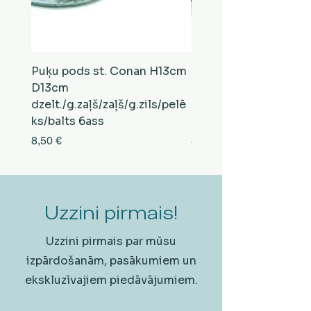
Puķu pods st. Conan H13cm
Puķu pods st. Conan
D13cm
D13cm
dzelt./g.zaļš/zaļš/g.zils/pelē
balts/brūns/pelēks/vi
ks/balts 6ass
zeltens/g.zaļš 6ass
Cena
Cena
8,50 €
8,50 €
Uzzini pirmais!
Uzzini pirmais par mūsu
izpārdošanām, pasākumiem un
ekskluzīvajiem piedāvājumiem.