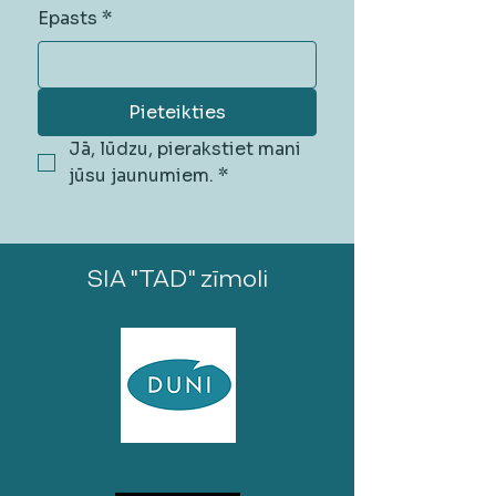
Epasts
*
Pieteikties
Jā, lūdzu, pierakstiet mani 
jūsu jaunumiem.
*
SIA "TAD" zīmoli