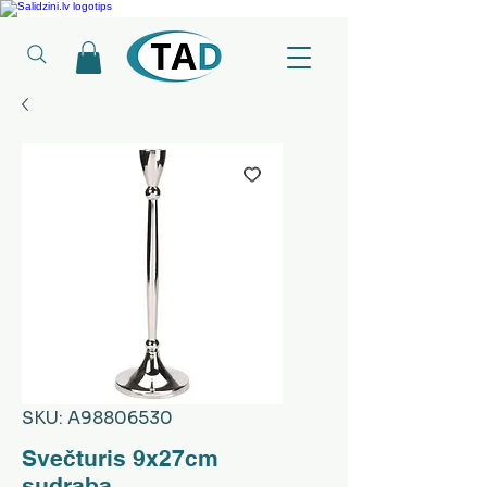
Ledusskapji, Sadzīves tehnika, Smaržas, Operatīvā atmiņa, Putekļu sūcēji
SKU: A98806530
Svečturis 9x27cm
sudraba