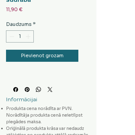
Cena
11,90 €
Daudzums
*
Pievienot grozam
Informācijai
Produkta cena norādīta ar PVN.
Norādītāja produkta cenā neietilpst
piegādes maksa.
Oriģinālā produkta krāsa var nedaudz
atšķirties no produkta attēlā redzamās