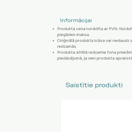
Informācijai
Produkta cena norādīta ar PVN. Norādī
piegādes maksa.
Oriģinālā produkta krāsa var nedaudz a
redzamās
Produkta attēlā redzamie fona priekšm
piedāvājumā, ja vien produkta aprakstā
Saistītie produkti