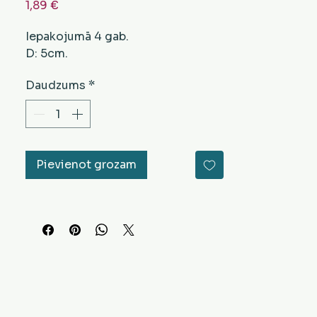
Cena
1,89 €
Iepakojumā 4 gab.
D: 5cm.
Daudzums
*
Pievienot grozam