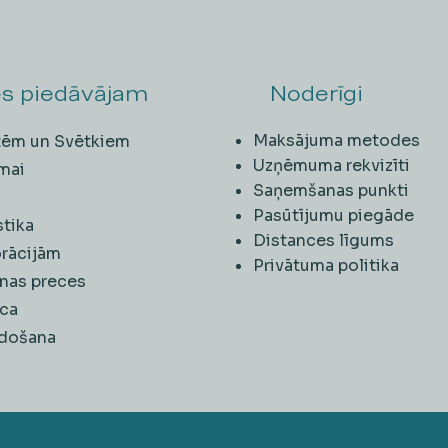
s piedāvājam
Noderīgi
Maksājuma metodes
ītēm un Svētkiem
Uzņēmuma rekvizīti
mai
Saņemšanas punkti
i
Pasūtījumu piegāde
stika
Distances līgums
rācijām
Privātuma politika
nas preces
ca
rdošana