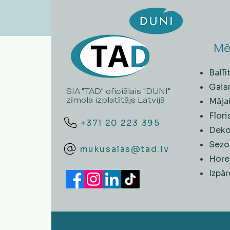
Mē
Ball
Gais
SIA "TAD" oficiālais "DUNI"
zīmola izplatītājs Latvijā
Māja
Flori
+371 20 223 395
Deko
Sezo
mukusalas@tad.lv
Hore
​Izpā