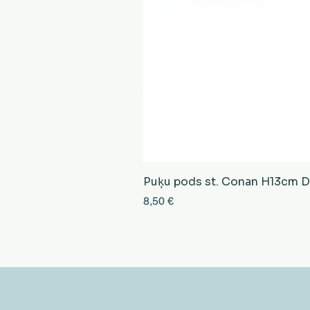
Puķu pods st. Conan H13cm D13
Cena
8,50 €