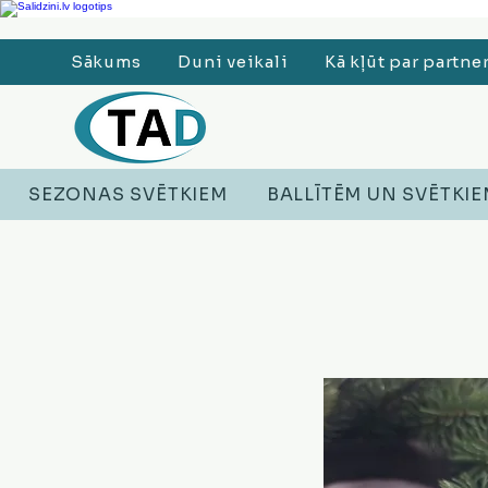
Ledusskapji, Sadzīves tehnika, Smaržas, Operatīvā atmiņa, Putekļu sūcēji
Sākums
Duni veikali
Kā kļūt par partne
SEZONAS SVĒTKIEM
BALLĪTĒM UN SVĒTKI