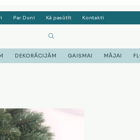
, Lego, Austiņas
ri
Par Duni
Kā pasūtīt
Kontakti
EM
DEKORĀCIJĀM
GAISMAI
MĀJAI
FL