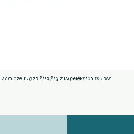
Ātrais skats
cm dzelt./g.zaļš/zaļš/g.zils/pelēks/balts 6ass