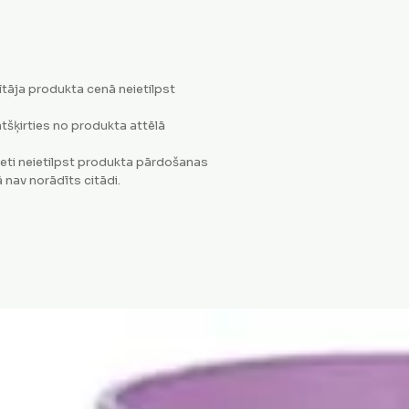
tāja produkta cenā neietilpst
tšķirties no produkta attēlā
eti neietilpst produkta pārdošanas
 nav norādīts citādi.