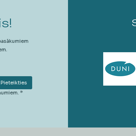
s!
 pasākumiem
em.
Pieteikties
unumiem.
*