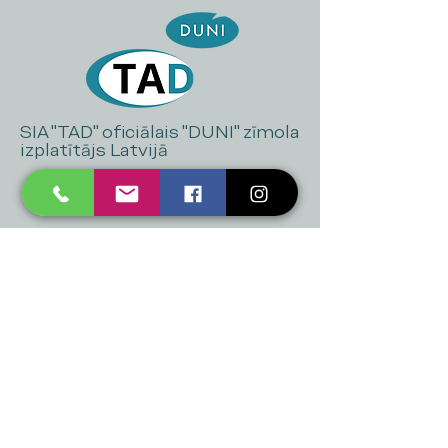
SIA "TAD" oficiālais "DUNI" zīmola
izplatītājs Latvijā
+371 20 223 395
mukusalas@tad.lv
Mēs piedāvājam
Ballītēm un Svētkiem