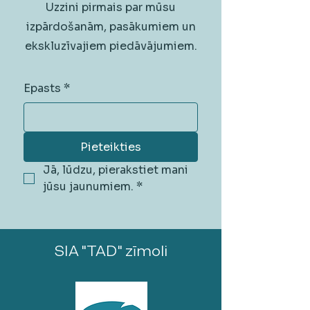
Uzzini pirmais par mūsu
izpārdošanām, pasākumiem un
ekskluzīvajiem piedāvājumiem.
Epasts
*
Pieteikties
Jā, lūdzu, pierakstiet mani 
jūsu jaunumiem.
*
SIA "TAD" zīmoli