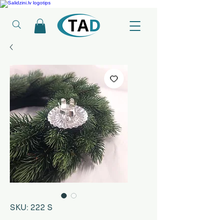
Ledusskapji, Sadzīves tehnika, Smaržas, Operatīvā atmiņa, Putekļu sūcēji
SKU: 222 S