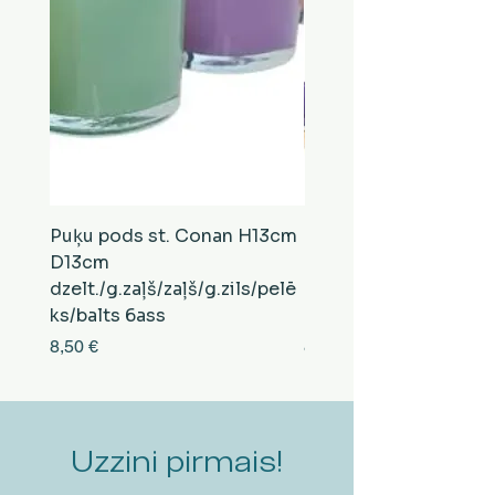
Puķu pods st. Conan H13cm
Puķu pods st. Conan
D13cm
D13cm
dzelt./g.zaļš/zaļš/g.zils/pelē
balts/brūns/pelēks/vi
ks/balts 6ass
zeltens/g.zaļš 6ass
Cena
Cena
8,50 €
8,50 €
Uzzini pirmais!