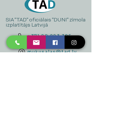
SIA "TAD" oficiālais "DUNI" zīmola
izplatītājs Latvijā
+371 20 223 395
mukusalas@tad.lv
Mēs piedāvājam
Ballītēm un Svētkiem
Gaismai
Mājai
Floristika