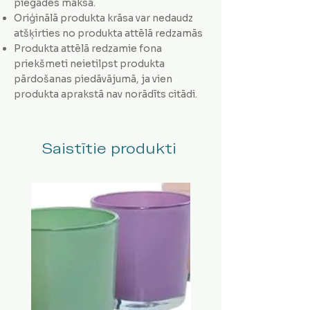
piegādes maksa.
Oriģinālā produkta krāsa var nedaudz
atšķirties no produkta attēlā redzamās
Produkta attēlā redzamie fona
priekšmeti neietilpst produkta
pārdošanas piedāvājumā, ja vien
produkta aprakstā nav norādīts citādi.
Saistītie produkti