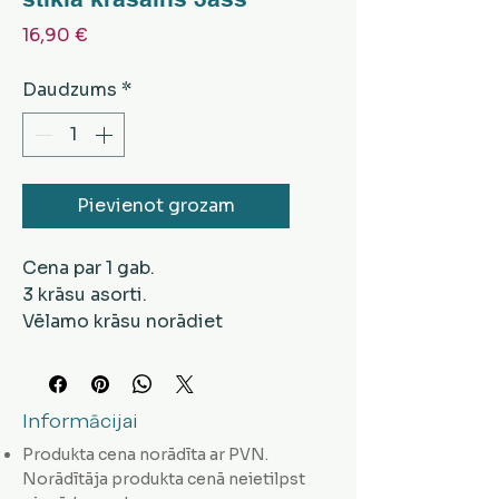
Cena
16,90 €
Daudzums
*
Pievienot grozam
Cena par 1 gab.
3 krāsu asorti.
Vēlamo krāsu norādiet
komentārā, veicot
pasūtījumu.
H: 9cm
Informācijai
Produkta cena norādīta ar PVN.
Norādītāja produkta cenā neietilpst