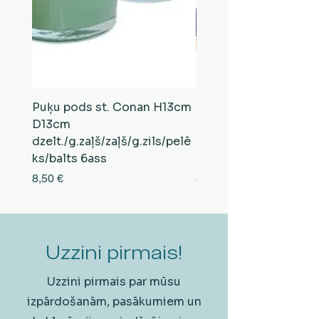
Puķu pods st. Conan H13cm
Puķu pods st. Conan
D13cm
D13cm
dzelt./g.zaļš/zaļš/g.zils/pelē
balts/brūns/pelēks/vi
ks/balts 6ass
zeltens/g.zaļš 6ass
Cena
Cena
8,50 €
8,50 €
Uzzini pirmais!
Uzzini pirmais par mūsu
izpārdošanām, pasākumiem un