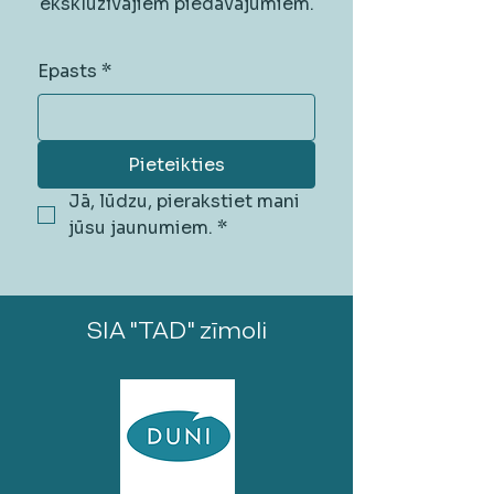
ekskluzīvajiem piedāvājumiem.
Epasts
*
Pieteikties
Jā, lūdzu, pierakstiet mani 
jūsu jaunumiem.
*
SIA "TAD" zīmoli