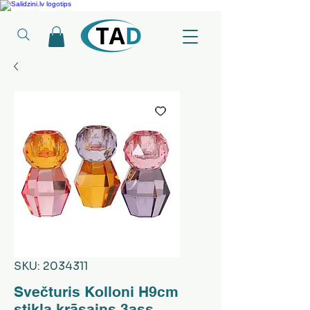
Ledusskapji, Sadzīves tehnika, Smaržas, Operatīvā atmiņa, Putekļu sūcēji
SKU: 2034311
Svečturis Kolloni H9cm
stikla krāsains 3ass