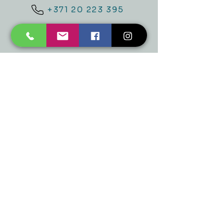
+371 20 223 395
mukusalas@tad.lv
Mēs piedāvājam
Ballītēm un Svētkiem
Gaismai
Mājai
Floristika
Dekorācijām
Sezonas preces
Horeca
​Izpārdošana