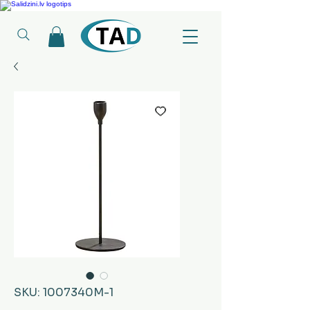
Ledusskapji, Sadzīves tehnika, Smaržas, Operatīvā atmiņa, Putekļu sūcēji
SKU: 1007340M-1