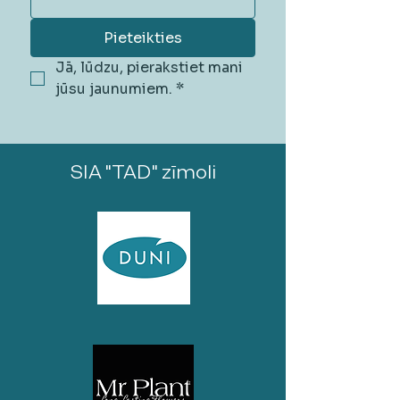
Pieteikties
Jā, lūdzu, pierakstiet mani 
jūsu jaunumiem.
*
SIA "TAD" zīmoli