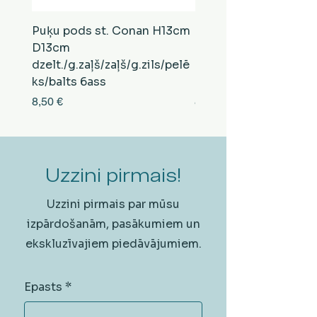
Puķu pods st. Conan H13cm
Puķu pods st. Conan
D13cm
D13cm
dzelt./g.zaļš/zaļš/g.zils/pelē
balts/brūns/pelēks/vi
ks/balts 6ass
zeltens/g.zaļš 6ass
Cena
Cena
8,50 €
8,50 €
Uzzini pirmais!
Uzzini pirmais par mūsu
izpārdošanām, pasākumiem un
ekskluzīvajiem piedāvājumiem.
Epasts
*