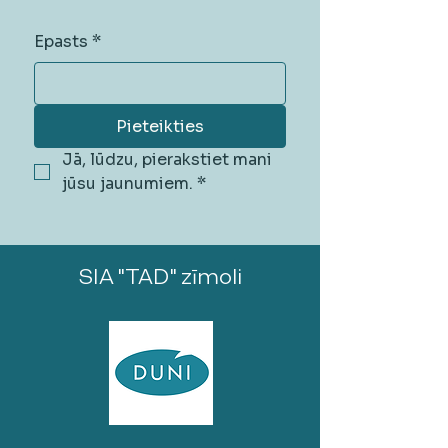
Epasts
*
Pieteikties
Jā, lūdzu, pierakstiet mani 
jūsu jaunumiem.
*
SIA "TAD" zīmoli