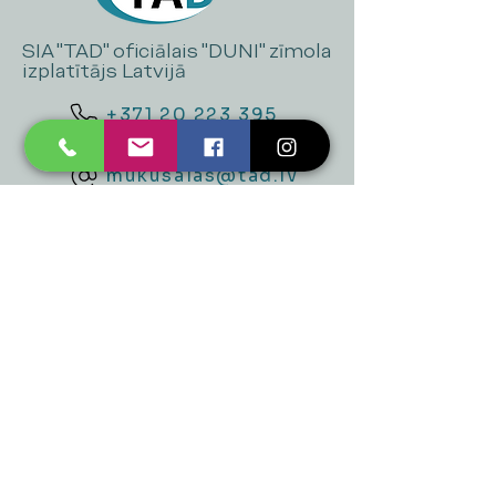
SIA "TAD" oficiālais "DUNI" zīmola
izplatītājs Latvijā
+371 20 223 395
mukusalas@tad.lv
Mēs piedāvājam
Ballītēm un Svētkiem
Gaismai
Mājai
Floristika
Dekorācijām