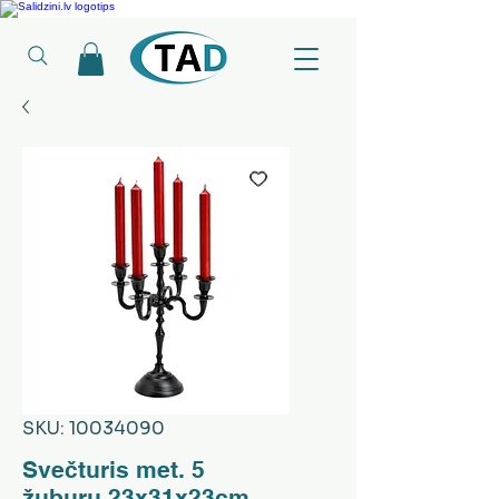
Ledusskapji, Sadzīves tehnika, Smaržas, Operatīvā atmiņa, Putekļu sūcēji
SKU: 10034090
Svečturis met. 5
žuburu 23x31x23cm