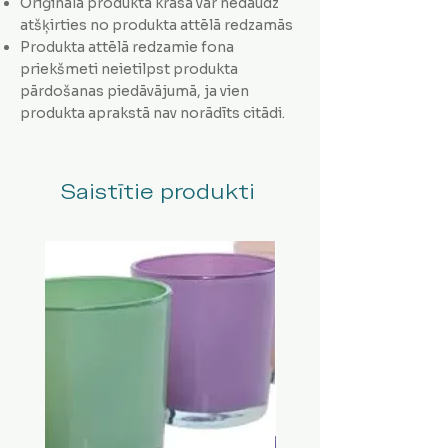
Oriģinālā produkta krāsa var nedaudz
atšķirties no produkta attēlā redzamās
Produkta attēlā redzamie fona
priekšmeti neietilpst produkta
pārdošanas piedāvājumā, ja vien
produkta aprakstā nav norādīts citādi.
Saistītie produkti