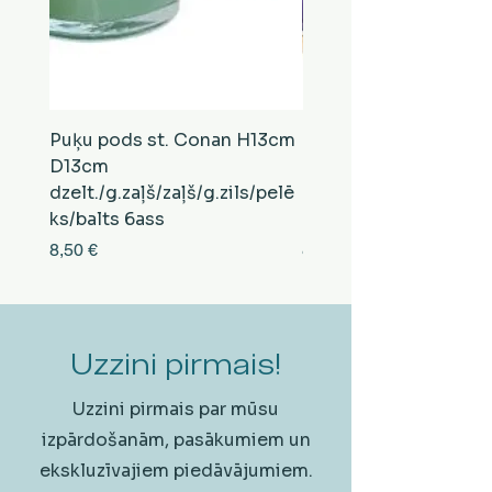
Puķu pods st. Conan H13cm
Puķu pods st. Conan
D13cm
D13cm
dzelt./g.zaļš/zaļš/g.zils/pelē
balts/brūns/pelēks/vi
ks/balts 6ass
zeltens/g.zaļš 6ass
Cena
Cena
8,50 €
8,50 €
Uzzini pirmais!
Uzzini pirmais par mūsu
izpārdošanām, pasākumiem un
ekskluzīvajiem piedāvājumiem.