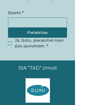
Epasts
*
Pieteikties
Jā, lūdzu, pierakstiet mani 
jūsu jaunumiem.
*
SIA "TAD" zīmoli