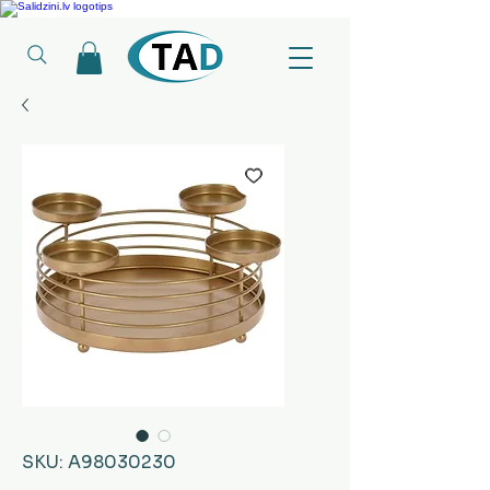
Ledusskapji, Sadzīves tehnika, Smaržas, Operatīvā atmiņa, Putekļu sūcēji
SKU: A98030230