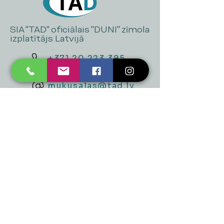
SIA "TAD" oficiālais "DUNI" zīmola
izplatītājs Latvijā
+371 20 223 395
mukusalas@tad.lv
Mēs piedāvājam
Ballītēm un Svētkiem
Gaismai
Mājai
Floristika