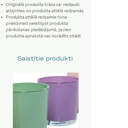
Oriģinālā produkta krāsa var nedaudz
atšķirties no produkta attēlā redzamās
Produkta attēlā redzamie fona
priekšmeti neietilpst produkta
pārdošanas piedāvājumā, ja vien
produkta aprakstā nav norādīts citādi.
Saistītie produkti