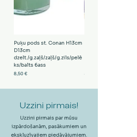
Puķu pods st. Conan H13cm
Puķu pods st. Conan
D13cm
D13cm
dzelt./g.zaļš/zaļš/g.zils/pelē
balts/brūns/pelēks/vi
ks/balts 6ass
zeltens/g.zaļš 6ass
Cena
Cena
8,50 €
8,50 €
Uzzini pirmais!
Uzzini pirmais par mūsu
izpārdošanām, pasākumiem un
ekskluzīvajiem piedāvājumiem.