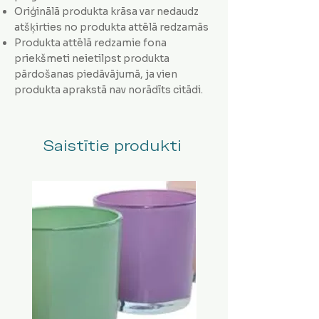
Oriģinālā produkta krāsa var nedaudz
atšķirties no produkta attēlā redzamās
Produkta attēlā redzamie fona
priekšmeti neietilpst produkta
pārdošanas piedāvājumā, ja vien
produkta aprakstā nav norādīts citādi.
Saistītie produkti