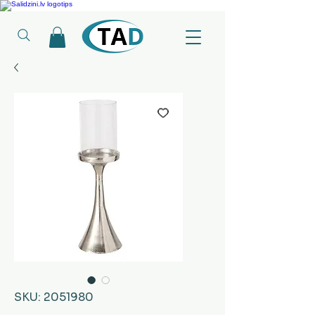
Ledusskapji, Sadzīves tehnika, Smaržas, Operatīvā atmiņa, Putekļu sūcēji
SKU: 2051980