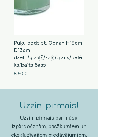
Puķu pods st. Conan H13cm
Puķu pods st. Conan
D13cm
D13cm
dzelt./g.zaļš/zaļš/g.zils/pelē
balts/brūns/pelēks/vi
ks/balts 6ass
zeltens/g.zaļš 6ass
Cena
Cena
8,50 €
8,50 €
Uzzini pirmais!
Uzzini pirmais par mūsu
izpārdošanām, pasākumiem un
ekskluzīvajiem piedāvājumiem.