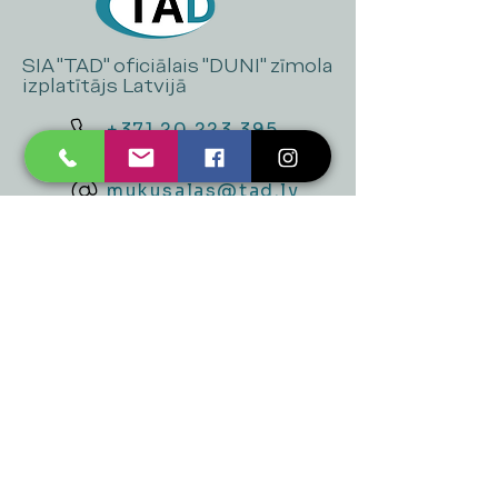
SIA "TAD" oficiālais "DUNI" zīmola
izplatītājs Latvijā
+371 20 223 395
mukusalas@tad.lv
Mēs piedāvājam
Ballītēm un Svētkiem
Gaismai
Mājai
Floristika