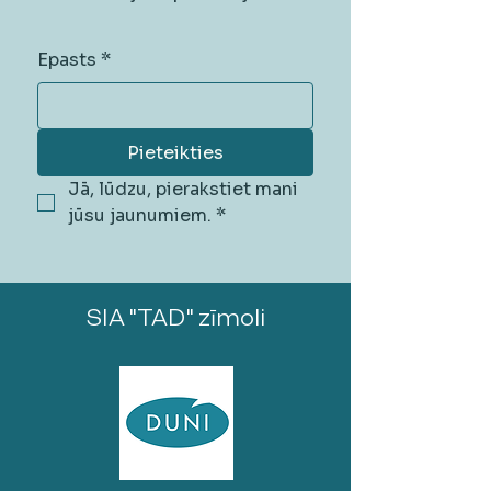
Epasts
*
Pieteikties
Jā, lūdzu, pierakstiet mani 
jūsu jaunumiem.
*
SIA "TAD" zīmoli