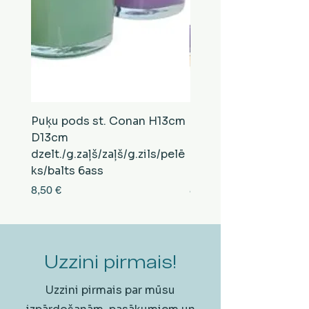
Puķu pods st. Conan H13cm
Puķu pods st. Conan
D13cm
D13cm
dzelt./g.zaļš/zaļš/g.zils/pelē
balts/brūns/pelēks/vi
ks/balts 6ass
zeltens/g.zaļš 6ass
Cena
Cena
8,50 €
8,50 €
Uzzini pirmais!
Uzzini pirmais par mūsu