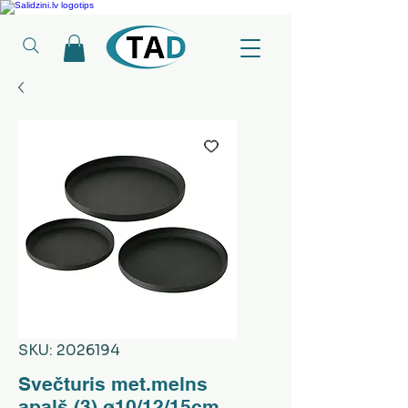
Ledusskapji, Sadzīves tehnika, Smaržas, Operatīvā atmiņa, Putekļu sūcēji
SKU: 2026194
Svečturis met.melns
apaļš (3) ø10/12/15cm