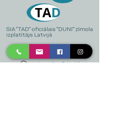
SIA "TAD" oficiālais "DUNI" zīmola
izplatītājs Latvijā
+371 20 223 395
mukusalas@tad.lv
Mēs piedāvājam
Ballītēm un Svētkiem
Gaismai
Mājai