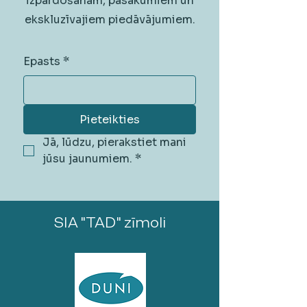
izpārdošanām, pasākumiem un
ekskluzīvajiem piedāvājumiem.
Epasts
*
Pieteikties
Jā, lūdzu, pierakstiet mani 
jūsu jaunumiem.
*
SIA "TAD" zīmoli