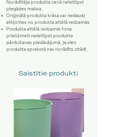
Norādītāja produkta cenā neietilpst
piegādes maksa.
Oriģinālā produkta krāsa var nedaudz
atšķirties no produkta attēlā redzamās
Produkta attēlā redzamie fona
priekšmeti neietilpst produkta
pārdošanas piedāvājumā, ja vien
produkta aprakstā nav norādīts citādi.
Saistītie produkti