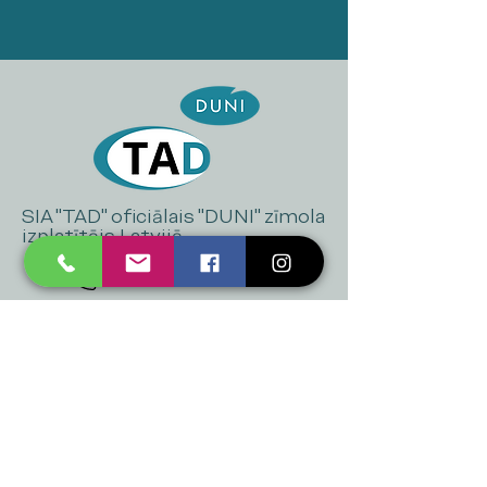
SIA "TAD" oficiālais "DUNI" zīmola
izplatītājs Latvijā
+371 20 223 395
mukusalas@tad.lv