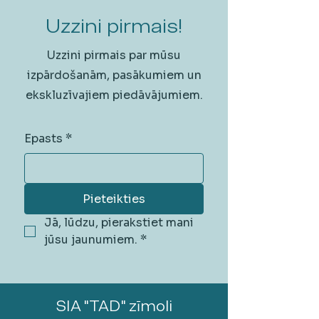
Uzzini pirmais!
Uzzini pirmais par mūsu
izpārdošanām, pasākumiem un
ekskluzīvajiem piedāvājumiem.
Epasts
*
Pieteikties
Jā, lūdzu, pierakstiet mani 
jūsu jaunumiem.
*
SIA "TAD" zīmoli