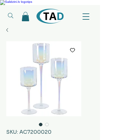
Ledusskapji, Sadzīves tehnika, Smaržas, Operatīvā atmiņa, Putekļu sūcēji
SKU: AC7200020