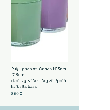
Puķu pods st. Conan H13cm
Puķu pods st. Conan
D13cm
D13cm
dzelt./g.zaļš/zaļš/g.zils/pelē
balts/brūns/pelēks/vi
ks/balts 6ass
zeltens/g.zaļš 6ass
Cena
Cena
8,50 €
8,50 €