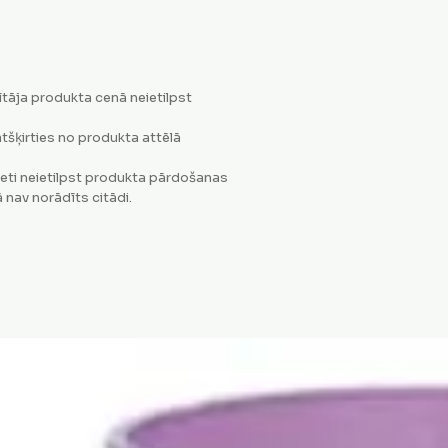
tāja produkta cenā neietilpst
tšķirties no produkta attēlā
eti neietilpst produkta pārdošanas
 nav norādīts citādi.