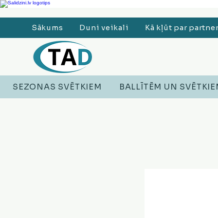
Ledusskapji, Sadzīves tehnika, Smaržas, Operatīvā atmiņa, Putekļu sūcēji
Sākums
Duni veikali
Kā kļūt par partne
SEZONAS SVĒTKIEM
BALLĪTĒM UN SVĒTKI