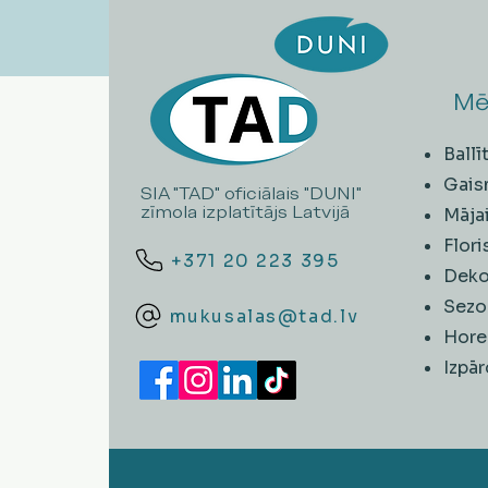
Mē
Ball
Gais
SIA "TAD" oficiālais "DUNI"
zīmola izplatītājs Latvijā
Māja
Flori
+371 20 223 395
Deko
Sezo
mukusalas@tad.lv
Hore
​Izpā