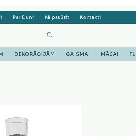
, Lego, Austiņas
ri
Par Duni
Kā pasūtīt
Kontakti
EM
DEKORĀCIJĀM
GAISMAI
MĀJAI
FL