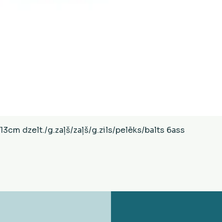
Ātrais skats
cm dzelt./g.zaļš/zaļš/g.zils/pelēks/balts 6ass