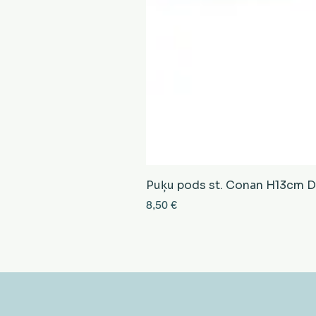
Puķu pods st. Conan H13cm D13
Cena
8,50 €