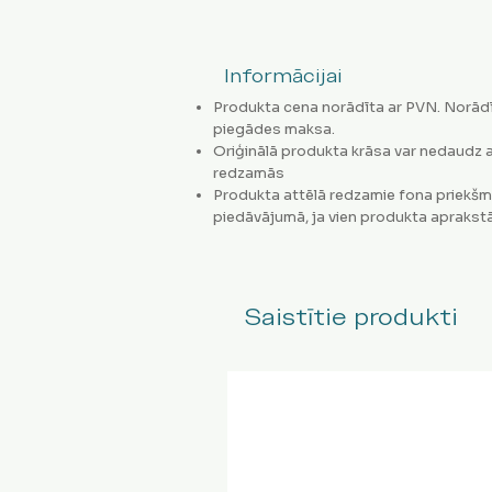
Informācijai
Produkta cena norādīta ar PVN. Norādī
piegādes maksa.
Oriģinālā produkta krāsa var nedaudz a
redzamās
Produkta attēlā redzamie fona priekšm
piedāvājumā, ja vien produkta aprakstā
Saistītie produkti