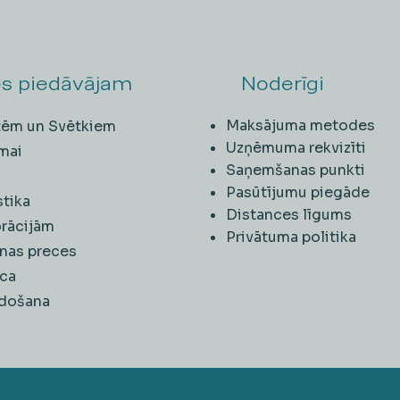
s piedāvājam
Noderīgi
Maksājuma metodes
ītēm un Svētkiem
Uzņēmuma rekvizīti
mai
Saņemšanas punkti
i
Pasūtījumu piegāde
stika
Distances līgums
rācijām
Privātuma politika
nas preces
ca
rdošana