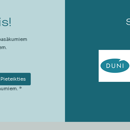
s!
 pasākumiem
em.
Pieteikties
unumiem.
*