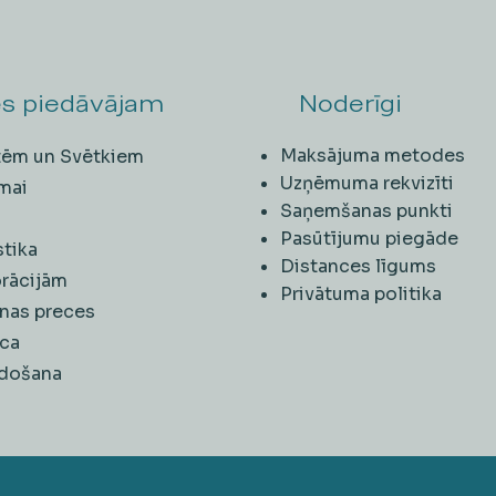
s piedāvājam
Noderīgi
Maksājuma metodes
ītēm un Svētkiem
Uzņēmuma rekvizīti
mai
Saņemšanas punkti
i
Pasūtījumu piegāde
stika
Distances līgums
rācijām
Privātuma politika
nas preces
ca
rdošana