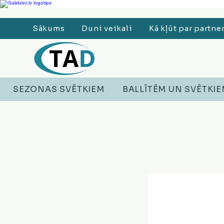
Ledusskapji, Sadzīves tehnika, Smaržas, Operatīvā atmiņa, Putekļu sūcēji
Sākums
Duni veikali
Kā kļūt par partne
SEZONAS SVĒTKIEM
BALLĪTĒM UN SVĒTKI