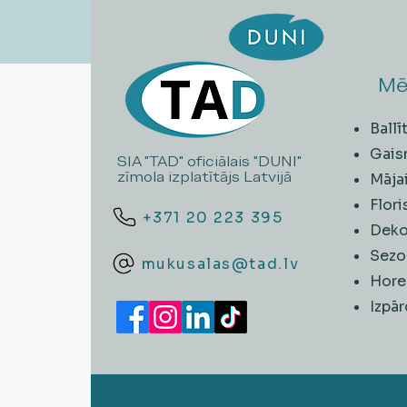
Mē
Ball
Gais
SIA "TAD" oficiālais "DUNI"
zīmola izplatītājs Latvijā
Māja
Flori
+371 20 223 395
Deko
Sezo
mukusalas@tad.lv
Hore
​Izpā