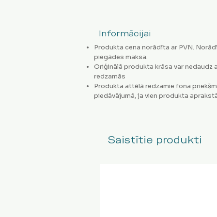
Informācijai
Produkta cena norādīta ar PVN. Norādī
piegādes maksa.
Oriģinālā produkta krāsa var nedaudz a
redzamās
Produkta attēlā redzamie fona priekšm
piedāvājumā, ja vien produkta aprakstā
Saistītie produkti