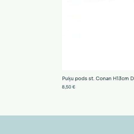
Puķu pods st. Conan H13cm D13
Cena
8,50 €