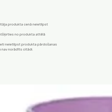
tāja produkta cenā neietilpst
tšķirties no produkta attēlā
eti neietilpst produkta pārdošanas
 nav norādīts citādi.