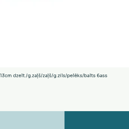
Ātrais skats
cm dzelt./g.zaļš/zaļš/g.zils/pelēks/balts 6ass