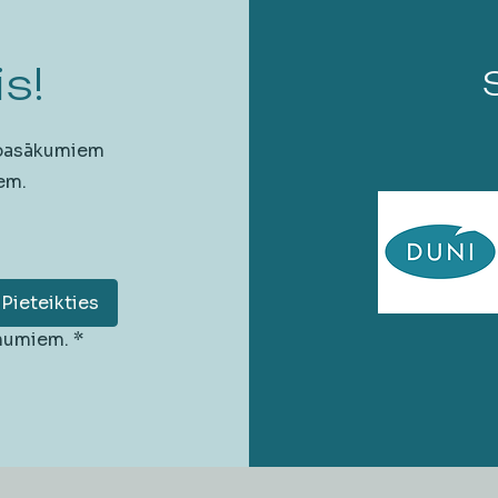
s!
 pasākumiem
em.
Pieteikties
unumiem.
*