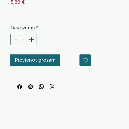
Cena
5,89 €
Daudzums
*
Pievienot grozam