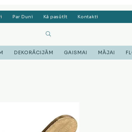
, Lego, Austiņas
ri
Par Duni
Kā pasūtīt
Kontakti
EM
DEKORĀCIJĀM
GAISMAI
MĀJAI
FL