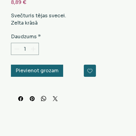
Cena
8,89 €
Svečturis tējas svecei.
Zelta krāsā
Daudzums
*
Pievienot grozam