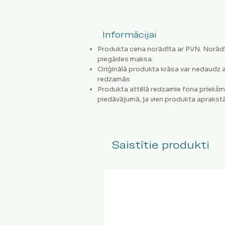
Informācijai
Produkta cena norādīta ar PVN. Norādī
piegādes maksa.
Oriģinālā produkta krāsa var nedaudz a
redzamās
Produkta attēlā redzamie fona priekšm
piedāvājumā, ja vien produkta aprakstā
Saistītie produkti