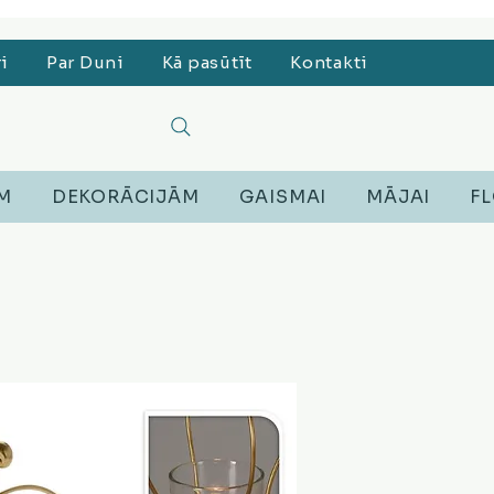
, Lego, Austiņas
ri
Par Duni
Kā pasūtīt
Kontakti
EM
DEKORĀCIJĀM
GAISMAI
MĀJAI
FL