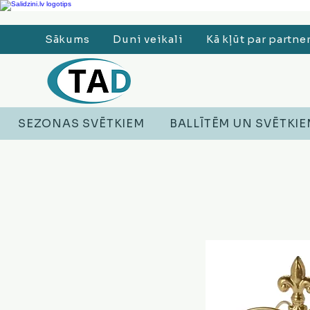
Ledusskapji, Sadzīves tehnika, Smaržas, Operatīvā atmiņa, Putekļu sūcēji
Sākums
Duni veikali
Kā kļūt par partne
SEZONAS SVĒTKIEM
BALLĪTĒM UN SVĒTKI