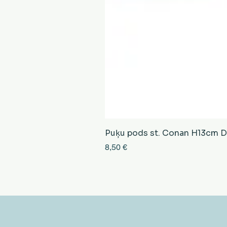
Puķu pods st. Conan H13cm D13
Cena
8,50 €