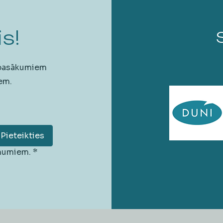
s!
 pasākumiem
em.
Pieteikties
unumiem.
*