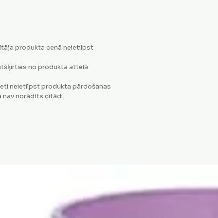
tāja produkta cenā neietilpst
tšķirties no produkta attēlā
eti neietilpst produkta pārdošanas
 nav norādīts citādi.