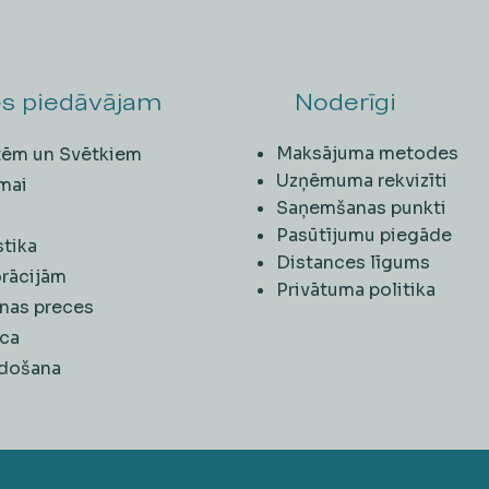
s piedāvājam
Noderīgi
Maksājuma metodes
ītēm un Svētkiem
Uzņēmuma rekvizīti
mai
Saņemšanas punkti
i
Pasūtījumu piegāde
stika
Distances līgums
rācijām
Privātuma politika
nas preces
ca
rdošana