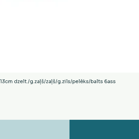
Ātrais skats
cm dzelt./g.zaļš/zaļš/g.zils/pelēks/balts 6ass