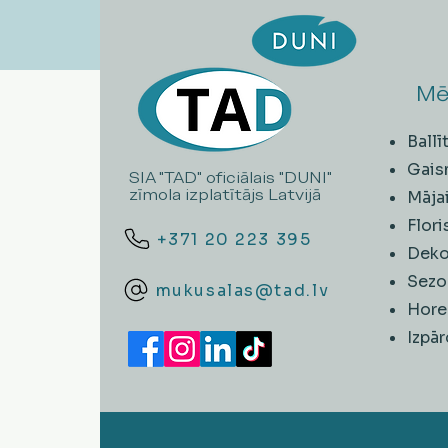
Mē
Ball
Gais
SIA "TAD" oficiālais "DUNI"
zīmola izplatītājs Latvijā
Māja
Flori
+371 20 223 395
Deko
Sezo
mukusalas@tad.lv
Hore
​Izpā