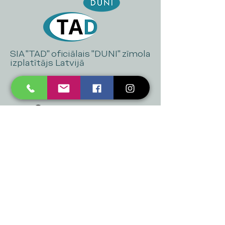
SIA "TAD" oficiālais "DUNI" zīmola
izplatītājs Latvijā
+371 20 223 395
mukusalas@tad.lv
Mēs piedāvājam
Ballītēm un Svētkiem
Gaismai