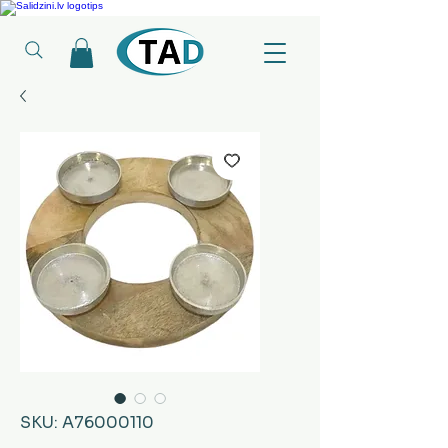
Ledusskapji, Sadzīves tehnika, Smaržas, Operatīvā atmiņa, Putekļu sūcēji
SKU: A76000110