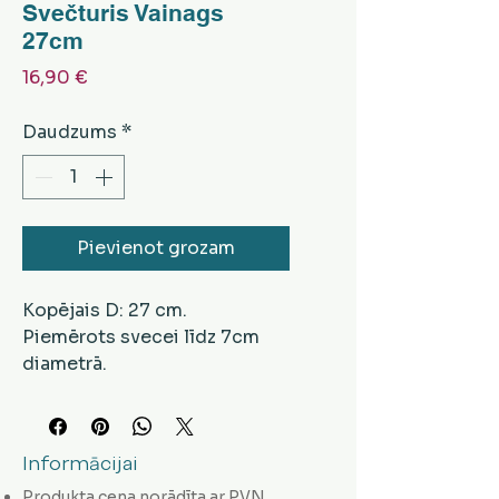
Svečturis Vainags
27cm
Cena
16,90 €
Daudzums
*
Pievienot grozam
Kopējais D: 27 cm.
Piemērots svecei līdz 7cm
diametrā.
Informācijai
Produkta cena norādīta ar PVN.