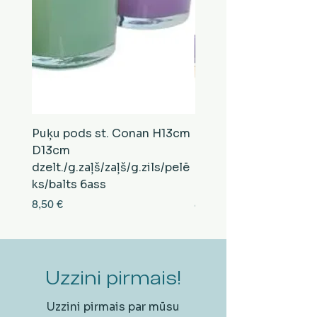
Puķu pods st. Conan H13cm
Puķu pods st. Conan
D13cm
D13cm
dzelt./g.zaļš/zaļš/g.zils/pelē
balts/brūns/pelēks/vi
ks/balts 6ass
zeltens/g.zaļš 6ass
Cena
Cena
8,50 €
8,50 €
Uzzini pirmais!
Uzzini pirmais par mūsu