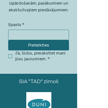
izpārdošanām, pasākumiem un
ekskluzīvajiem piedāvājumiem.
Epasts
*
Pieteikties
Jā, lūdzu, pierakstiet mani 
jūsu jaunumiem.
*
SIA "TAD" zīmoli