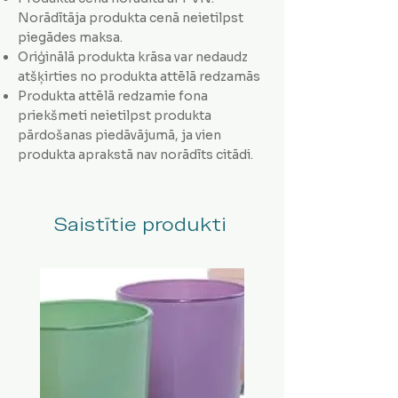
Norādītāja produkta cenā neietilpst
piegādes maksa.
Oriģinālā produkta krāsa var nedaudz
atšķirties no produkta attēlā redzamās
Produkta attēlā redzamie fona
priekšmeti neietilpst produkta
pārdošanas piedāvājumā, ja vien
produkta aprakstā nav norādīts citādi.
Saistītie produkti