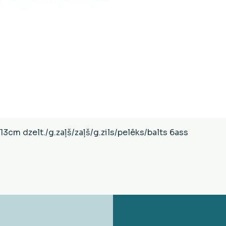
Ātrais skats
cm dzelt./g.zaļš/zaļš/g.zils/pelēks/balts 6ass