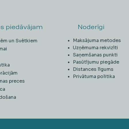
s piedāvājam
Noderīgi
Maksājuma metodes
ītēm un Svētkiem
Uzņēmuma rekvizīti
mai
Saņemšanas punkti
i
Pasūtījumu piegāde
stika
Distances līgums
rācijām
Privātuma politika
nas preces
ca
rdošana