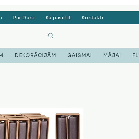
, Lego, Austiņas
ri
Par Duni
Kā pasūtīt
Kontakti
EM
DEKORĀCIJĀM
GAISMAI
MĀJAI
FL