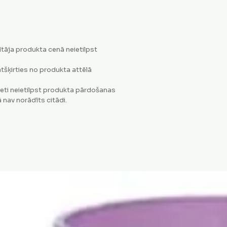
tāja produkta cenā neietilpst
tšķirties no produkta attēlā
eti neietilpst produkta pārdošanas
 nav norādīts citādi.