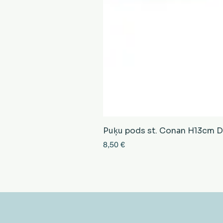
Puķu pods st. Conan H13cm D13
Cena
8,50 €