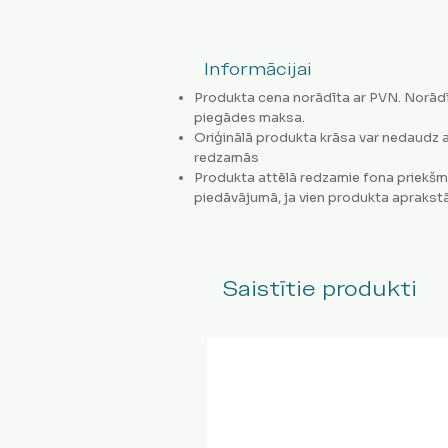
Informācijai
Produkta cena norādīta ar PVN. Norādī
piegādes maksa.
Oriģinālā produkta krāsa var nedaudz a
redzamās
Produkta attēlā redzamie fona priekšm
piedāvājumā, ja vien produkta aprakstā
Saistītie produkti