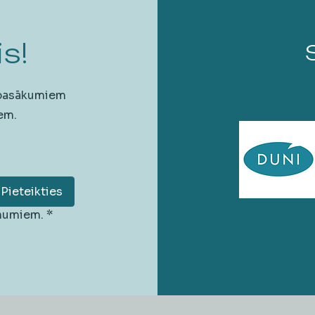
s!
 pasākumiem
em.
Pieteikties
unumiem.
*