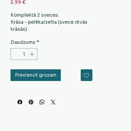
Cena
2,99 €
Komplektā 2 sveces.
Krāsa - pelēka/zelta (svece divās
krāsās).
Daudzums
*
Pievienot grozam