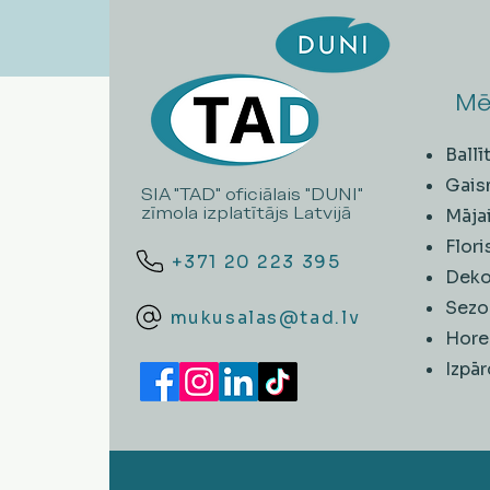
Mē
Ball
Gais
SIA "TAD" oficiālais "DUNI"
zīmola izplatītājs Latvijā
Māja
Flori
+371 20 223 395
Deko
Sezo
mukusalas@tad.lv
Hore
​Izpā