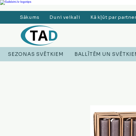
Ledusskapji, Sadzīves tehnika, Smaržas, Operatīvā atmiņa, Putekļu sūcēji
Sākums
Duni veikali
Kā kļūt par partne
SEZONAS SVĒTKIEM
BALLĪTĒM UN SVĒTKI