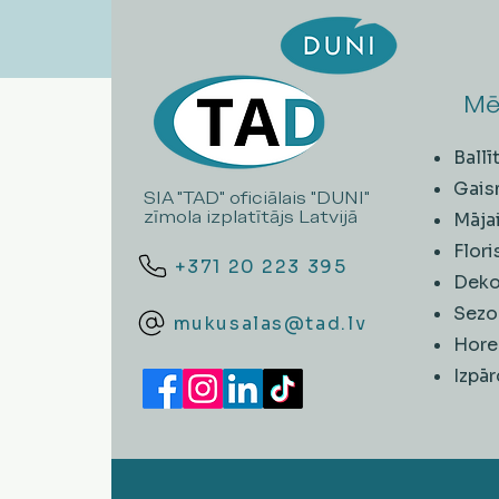
Mē
Ball
Gais
SIA "TAD" oficiālais "DUNI"
zīmola izplatītājs Latvijā
Māja
Flori
+371 20 223 395
Deko
Sezo
mukusalas@tad.lv
Hore
​Izpā