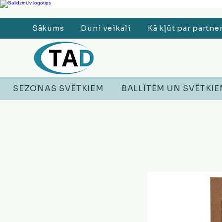
Ledusskapji, Sadzīves tehnika, Smaržas, Operatīvā atmiņa, Putekļu sūcēji
Sākums
Duni veikali
Kā kļūt par partne
SEZONAS SVĒTKIEM
BALLĪTĒM UN SVĒTKI