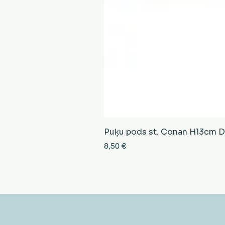
Puķu pods st. Conan H13cm D13
Cena
8,50 €