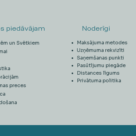
s piedāvājam
Noderīgi
Maksājuma metodes
ītēm un Svētkiem
Uzņēmuma rekvizīti
mai
Saņemšanas punkti
i
Pasūtījumu piegāde
stika
Distances līgums
rācijām
Privātuma politika
nas preces
ca
rdošana