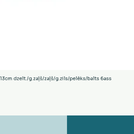
Ātrais skats
cm dzelt./g.zaļš/zaļš/g.zils/pelēks/balts 6ass