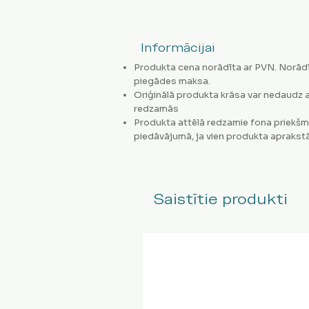
Informācijai
Produkta cena norādīta ar PVN. Norādī
piegādes maksa.
Oriģinālā produkta krāsa var nedaudz a
redzamās
Produkta attēlā redzamie fona priekšm
piedāvājumā, ja vien produkta aprakstā
Saistītie produkti