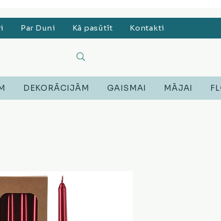
, Lego, Austiņas
ri
Par Duni
Kā pasūtīt
Kontakti
EM
DEKORĀCIJĀM
GAISMAI
MĀJAI
FL