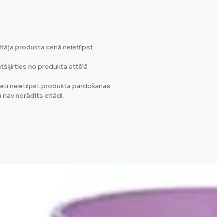
tāja produkta cenā neietilpst
tšķirties no produkta attēlā
eti neietilpst produkta pārdošanas
 nav norādīts citādi.