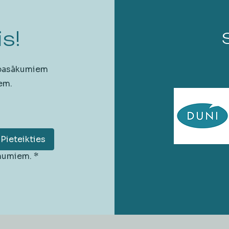
s!
 pasākumiem
em.
Pieteikties
unumiem.
*