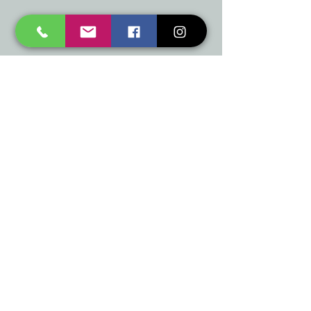
mukusalas@tad.lv
Mēs piedāvājam
Ballītēm un Svētkiem
Gaismai
Mājai
Floristika
Dekorācijām
Sezonas preces
Horeca
​Izpārdošana