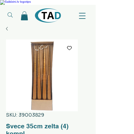
Ledusskapji, Sadzīves tehnika, Smaržas, Operatīvā atmiņa, Putekļu sūcēji
SKU: 39003829
Svece 35cm zelta (4)
kompl.