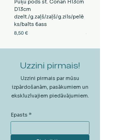
Puķu pods st. Conan H13cm
Puķu pods st. Conan
D13cm
D13cm
dzelt./g.zaļš/zaļš/g.zils/pelē
balts/brūns/pelēks/vi
ks/balts 6ass
zeltens/g.zaļš 6ass
Cena
Cena
8,50 €
8,50 €
Uzzini pirmais!
Uzzini pirmais par mūsu
izpārdošanām, pasākumiem un
ekskluzīvajiem piedāvājumiem.
Epasts
*