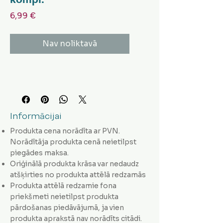
Cena
6,99 €
Nav noliktavā
Informācijai
Produkta cena norādīta ar PVN.
Norādītāja produkta cenā neietilpst
piegādes maksa.
Oriģinālā produkta krāsa var nedaudz
atšķirties no produkta attēlā redzamās
Produkta attēlā redzamie fona
priekšmeti neietilpst produkta
pārdošanas piedāvājumā, ja vien
produkta aprakstā nav norādīts citādi.