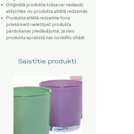
Oriģinālā produkta krāsa var nedaudz
atšķirties no produkta attēlā redzamās
Produkta attēlā redzamie fona
priekšmeti neietilpst produkta
pārdošanas piedāvājumā, ja vien
produkta aprakstā nav norādīts citādi.
Saistītie produkti