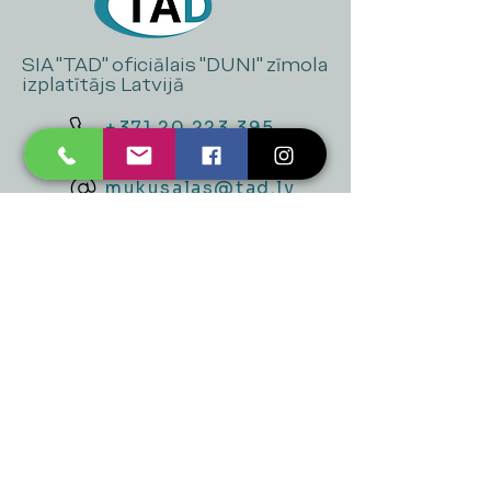
SIA "TAD" oficiālais "DUNI" zīmola
izplatītājs Latvijā
+371 20 223 395
mukusalas@tad.lv
Mēs piedāvājam
Ballītēm un Svētkiem
Gaismai
Mājai
Floristika