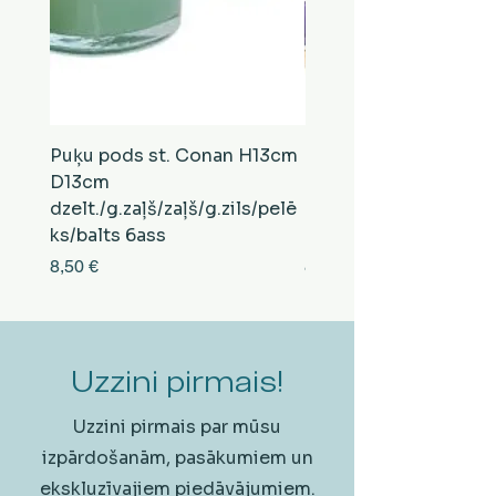
Puķu pods st. Conan H13cm
Puķu pods st. Conan
D13cm
D13cm
dzelt./g.zaļš/zaļš/g.zils/pelē
balts/brūns/pelēks/vi
ks/balts 6ass
zeltens/g.zaļš 6ass
Cena
Cena
8,50 €
8,50 €
Uzzini pirmais!
Uzzini pirmais par mūsu
izpārdošanām, pasākumiem un
ekskluzīvajiem piedāvājumiem.