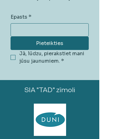
Epasts
*
Pieteikties
Jā, lūdzu, pierakstiet mani 
jūsu jaunumiem.
*
SIA "TAD" zīmoli