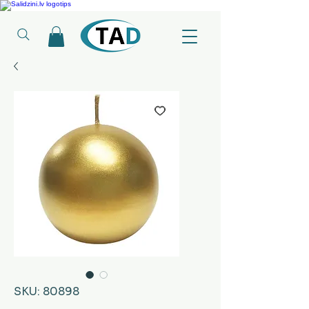
Ledusskapji, Sadzīves tehnika, Smaržas, Operatīvā atmiņa, Putekļu sūcēji
SKU: 80898