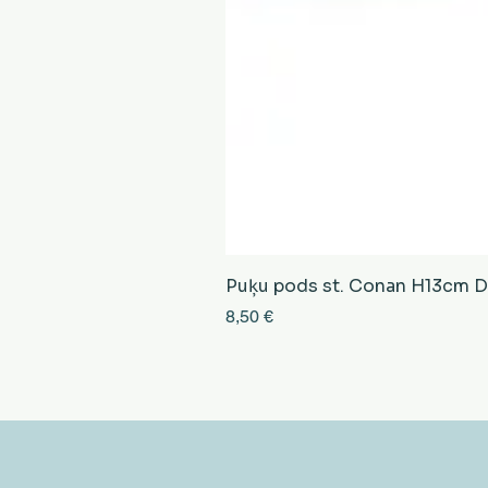
Puķu pods st. Conan H13cm D13
Cena
8,50 €