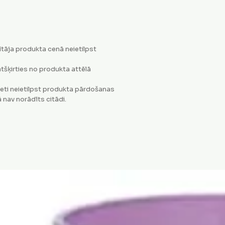
tāja produkta cenā neietilpst
tšķirties no produkta attēlā
eti neietilpst produkta pārdošanas
 nav norādīts citādi.