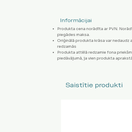
Informācijai
Produkta cena norādīta ar PVN. Norādī
piegādes maksa.
Oriģinālā produkta krāsa var nedaudz a
redzamās
Produkta attēlā redzamie fona priekšm
piedāvājumā, ja vien produkta aprakstā
Saistītie produkti