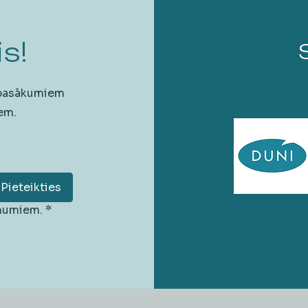
s!
 pasākumiem
em.
Pieteikties
unumiem.
*