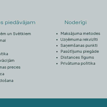
s piedāvājam
Noderīgi
Maksājuma metodes
ītēm un Svētkiem
Uzņēmuma rekvizīti
mai
Saņemšanas punkti
i
Pasūtījumu piegāde
stika
Distances līgums
rācijām
Privātuma politika
nas preces
ca
rdošana