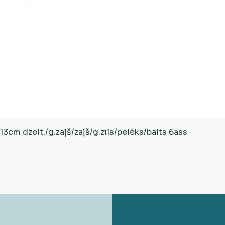
Ātrais skats
cm dzelt./g.zaļš/zaļš/g.zils/pelēks/balts 6ass