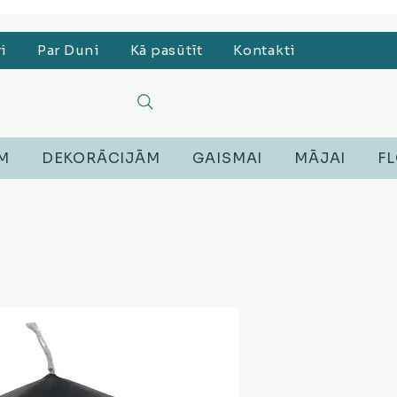
, Lego, Austiņas
ri
Par Duni
Kā pasūtīt
Kontakti
EM
DEKORĀCIJĀM
GAISMAI
MĀJAI
FL