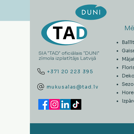
Mē
Ball
Gais
SIA "TAD" oficiālais "DUNI"
zīmola izplatītājs Latvijā
Māja
Flori
+371 20 223 395
Deko
Sezo
mukusalas@tad.lv
Hore
​Izpā