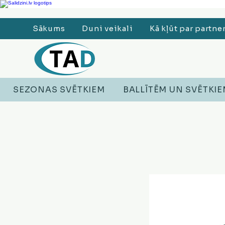
Ledusskapji, Sadzīves tehnika, Smaržas, Operatīvā atmiņa, Putekļu sūcēji
Sākums
Duni veikali
Kā kļūt par partne
SEZONAS SVĒTKIEM
BALLĪTĒM UN SVĒTKI