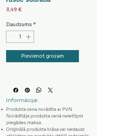
Cena
3,49 €
Daudzums
*
Pievienot grozam
Informācijai
Produkta cena norādīta ar PVN.
Norādītāja produkta cenā neietilpst
piegādes maksa.
Oriģinālā produkta krāsa var nedaudz
atšķirties no produkta attēlā redzamās