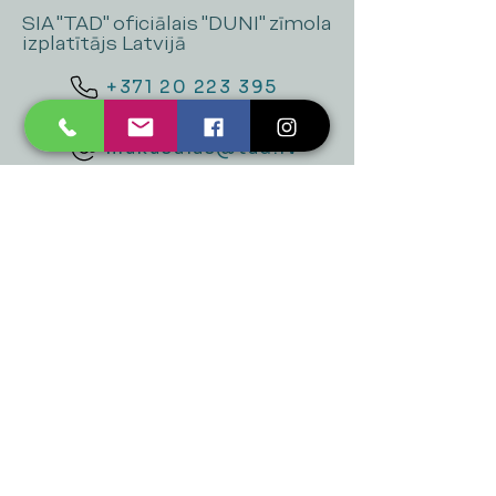
SIA "TAD" oficiālais "DUNI" zīmola
izplatītājs Latvijā
+371 20 223 395
mukusalas@tad.lv
Mēs piedāvājam
Ballītēm un Svētkiem
Gaismai
Mājai
Floristika
Dekorācijām