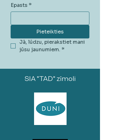
Epasts
*
Pieteikties
Jā, lūdzu, pierakstiet mani 
jūsu jaunumiem.
*
SIA "TAD" zīmoli