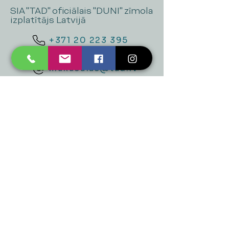
SIA "TAD" oficiālais "DUNI" zīmola
izplatītājs Latvijā
+371 20 223 395
mukusalas@tad.lv
Mēs piedāvājam
Ballītēm un Svētkiem
Gaismai
Mājai
Floristika
Dekorācijām