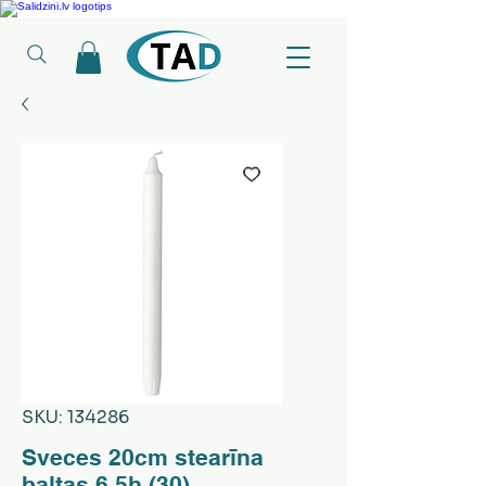
Ledusskapji, Sadzīves tehnika, Smaržas, Operatīvā atmiņa, Putekļu sūcēji
SKU: 134286
Sveces 20cm stearīna
baltas 6.5h (30)