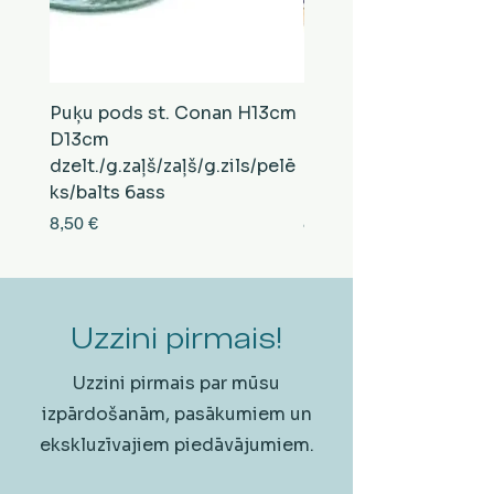
Puķu pods st. Conan H13cm
Puķu pods st. Conan
D13cm
D13cm
dzelt./g.zaļš/zaļš/g.zils/pelē
balts/brūns/pelēks/vi
ks/balts 6ass
zeltens/g.zaļš 6ass
Cena
Cena
8,50 €
8,50 €
Uzzini pirmais!
Uzzini pirmais par mūsu
izpārdošanām, pasākumiem un
ekskluzīvajiem piedāvājumiem.