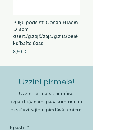
Puķu pods st. Conan H13cm
Puķu pods st. Conan
D13cm
D13cm
dzelt./g.zaļš/zaļš/g.zils/pelē
balts/brūns/pelēks/vi
ks/balts 6ass
zeltens/g.zaļš 6ass
Cena
Cena
8,50 €
8,50 €
Uzzini pirmais!
Uzzini pirmais par mūsu
izpārdošanām, pasākumiem un
ekskluzīvajiem piedāvājumiem.
Epasts
*