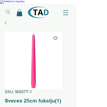
Ledusskapji, Sadzīves tehnika, Smaržas, Operatīvā atmiņa, Putekļu sūcēji
SKU: 165577-1
Sveces 25cm fuksiju(1)