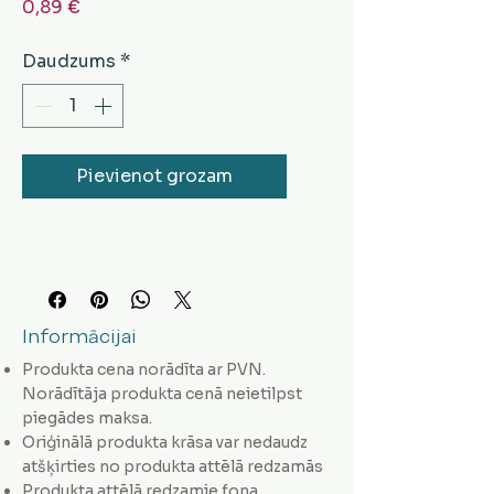
Cena
0,89 €
Daudzums
*
Pievienot grozam
Informācijai
Produkta cena norādīta ar PVN.
Norādītāja produkta cenā neietilpst
piegādes maksa.
Oriģinālā produkta krāsa var nedaudz
atšķirties no produkta attēlā redzamās
Produkta attēlā redzamie fona