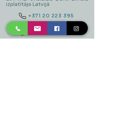
izplatītājs Latvijā
+371 20 223 395
mukusalas@tad.lv
Mēs piedāvājam
Ballītēm un Svētkiem
Gaismai
Mājai
Floristika
Dekorācijām
Sezonas preces