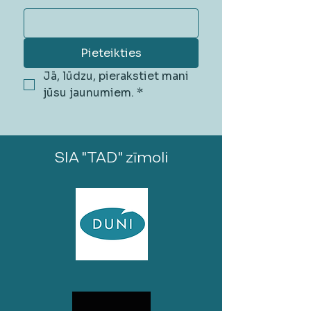
Pieteikties
Jā, lūdzu, pierakstiet mani 
jūsu jaunumiem.
*
SIA "TAD" zīmoli