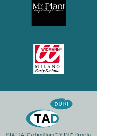
SIA "TAD" oficiālais "DUNI" zīmola