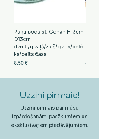
Puķu pods st. Conan H13cm
Puķu pods st. Conan
D13cm
D13cm
dzelt./g.zaļš/zaļš/g.zils/pelē
balts/brūns/pelēks/vi
ks/balts 6ass
zeltens/g.zaļš 6ass
Cena
Cena
8,50 €
8,50 €
Uzzini pirmais!
Uzzini pirmais par mūsu
izpārdošanām, pasākumiem un
ekskluzīvajiem piedāvājumiem.