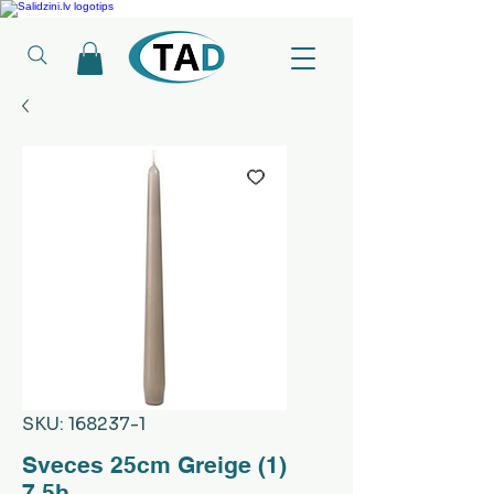
Ledusskapji, Sadzīves tehnika, Smaržas, Operatīvā atmiņa, Putekļu sūcēji
SKU: 168237-1
Sveces 25cm Greige (1)
7.5h