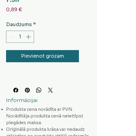
Cena
0,89 €
Daudzums
*
Pievienot grozam
Informācijai
Produkta cena norādīta ar PVN.
Norādītāja produkta cenā neietilpst
piegādes maksa.
Oriģinālā produkta krāsa var nedaudz
atšķirties no produkta attēlā redzamās