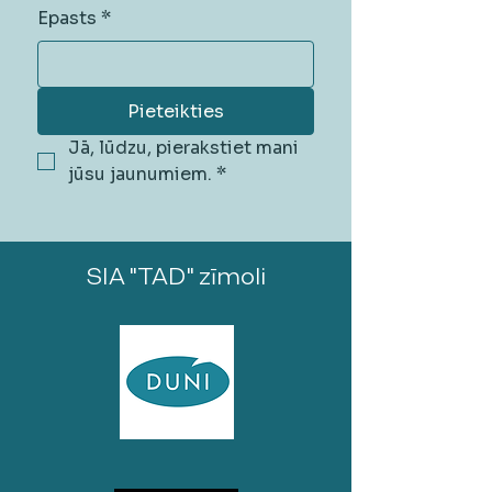
Epasts
*
Pieteikties
Jā, lūdzu, pierakstiet mani 
jūsu jaunumiem.
*
SIA "TAD" zīmoli