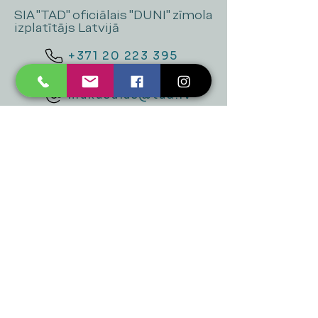
SIA "TAD" oficiālais "DUNI" zīmola
izplatītājs Latvijā
+371 20 223 395
mukusalas@tad.lv
Mēs piedāvājam
Ballītēm un Svētkiem
Gaismai
Mājai
Floristika
Dekorācijām