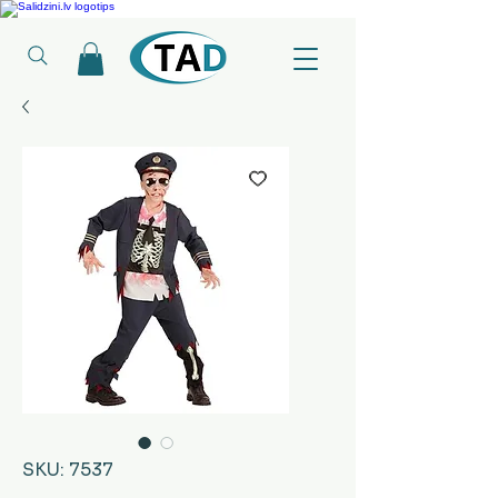
Ledusskapji, Sadzīves tehnika, Smaržas, Operatīvā atmiņa, Putekļu sūcēji
SKU: 7537