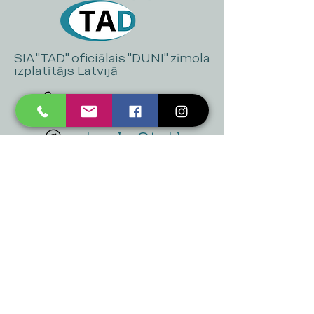
SIA "TAD" oficiālais "DUNI" zīmola
izplatītājs Latvijā
+371 20 223 395
mukusalas@tad.lv
Mēs piedāvājam
Ballītēm un Svētkiem
Gaismai
Mājai