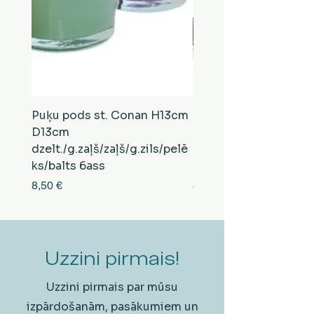
Puķu pods st. Conan H13cm
Puķu pods st. Conan
D13cm
D13cm
dzelt./g.zaļš/zaļš/g.zils/pelē
balts/brūns/pelēks/vi
ks/balts 6ass
zeltens/g.zaļš 6ass
Cena
Cena
8,50 €
8,50 €
Uzzini pirmais!
Uzzini pirmais par mūsu
izpārdošanām, pasākumiem un