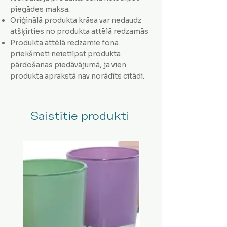
piegādes maksa.
Oriģinālā produkta krāsa var nedaudz
atšķirties no produkta attēlā redzamās
Produkta attēlā redzamie fona
priekšmeti neietilpst produkta
pārdošanas piedāvājumā, ja vien
produkta aprakstā nav norādīts citādi.
Saistītie produkti