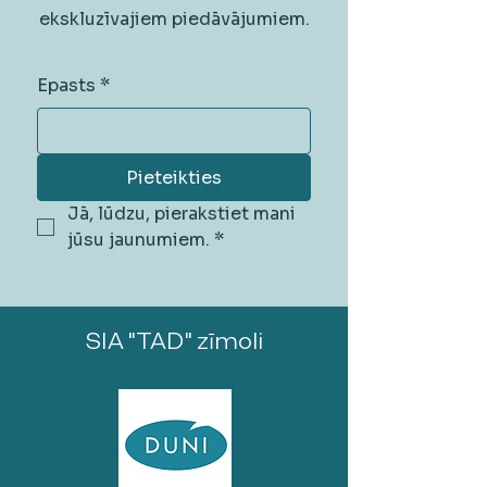
ekskluzīvajiem piedāvājumiem.
Epasts
*
Pieteikties
Jā, lūdzu, pierakstiet mani 
jūsu jaunumiem.
*
SIA "TAD" zīmoli