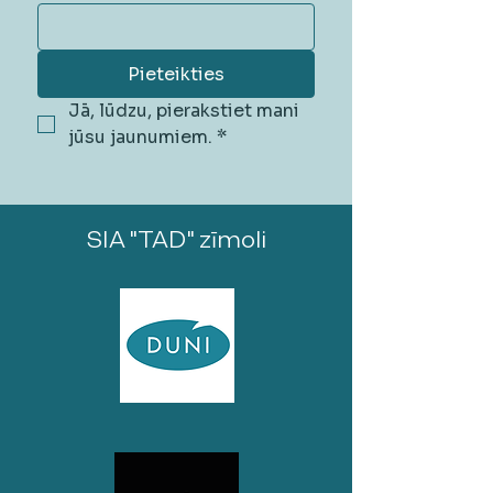
Pieteikties
Jā, lūdzu, pierakstiet mani 
jūsu jaunumiem.
*
SIA "TAD" zīmoli