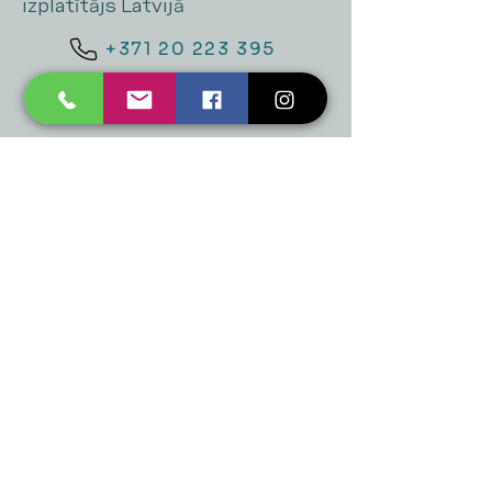
izplatītājs Latvijā
+371 20 223 395
mukusalas@tad.lv
Mēs piedāvājam
Ballītēm un Svētkiem
Gaismai
Mājai
Floristika
Dekorācijām
Sezonas preces
Horeca