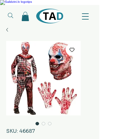
Ledusskapji, Sadzīves tehnika, Smaržas, Operatīvā atmiņa, Putekļu sūcēji
SKU: 46687