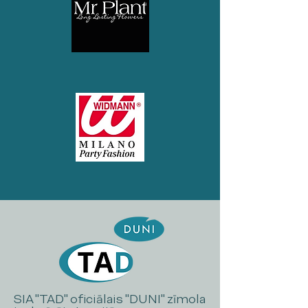
SIA "TAD" oficiālais "DUNI" zīmola