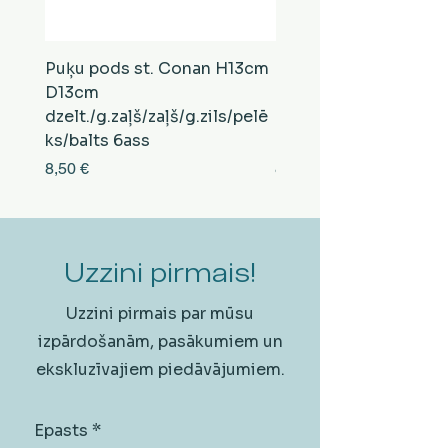
Puķu pods st. Conan H13cm
Puķu pods st. Conan
D13cm
D13cm
dzelt./g.zaļš/zaļš/g.zils/pelē
balts/brūns/pelēks/vi
ks/balts 6ass
zeltens/g.zaļš 6ass
Cena
Cena
8,50 €
8,50 €
Uzzini pirmais!
Uzzini pirmais par mūsu
izpārdošanām, pasākumiem un
ekskluzīvajiem piedāvājumiem.
Epasts
*