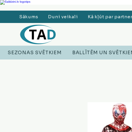
Ledusskapji, Sadzīves tehnika, Smaržas, Operatīvā atmiņa, Putekļu sūcēji
Sākums
Duni veikali
Kā kļūt par partne
SEZONAS SVĒTKIEM
BALLĪTĒM UN SVĒTKI