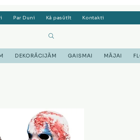
, Lego, Austiņas
ri
Par Duni
Kā pasūtīt
Kontakti
EM
DEKORĀCIJĀM
GAISMAI
MĀJAI
FL