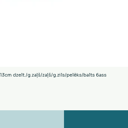
Ātrais skats
cm dzelt./g.zaļš/zaļš/g.zils/pelēks/balts 6ass