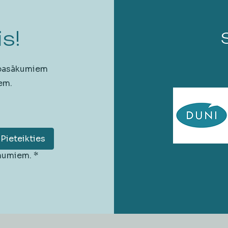
s!
 pasākumiem
em.
Pieteikties
unumiem.
*