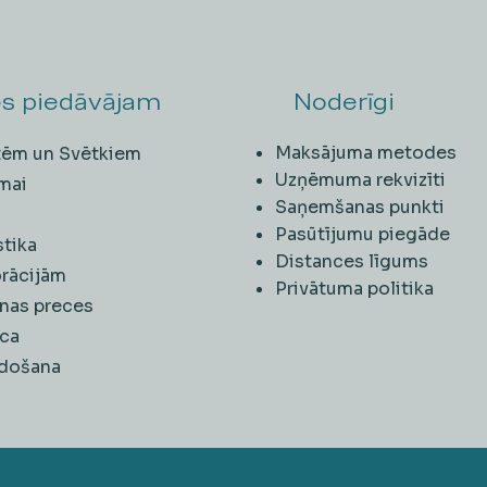
s piedāvājam
Noderīgi
Maksājuma metodes
ītēm un Svētkiem
Uzņēmuma rekvizīti
mai
Saņemšanas punkti
i
Pasūtījumu piegāde
stika
Distances līgums
rācijām
Privātuma politika
nas preces
ca
rdošana