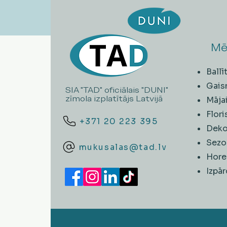
Mē
Ball
Gais
SIA "TAD" oficiālais "DUNI"
zīmola izplatītājs Latvijā
Māja
Flori
+371 20 223 395
Deko
Sezo
mukusalas@tad.lv
Hore
​Izpā