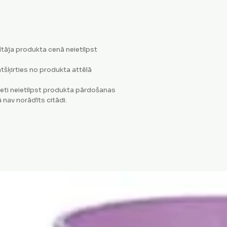
tāja produkta cenā neietilpst
tšķirties no produkta attēlā
eti neietilpst produkta pārdošanas
 nav norādīts citādi.