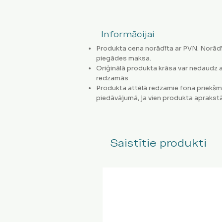
Informācijai
Produkta cena norādīta ar PVN. Norādī
piegādes maksa.
Oriģinālā produkta krāsa var nedaudz a
redzamās
Produkta attēlā redzamie fona priekšm
piedāvājumā, ja vien produkta aprakstā
Saistītie produkti