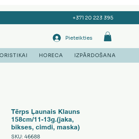
+371 20 223 395
Pieteikties
ORISTIKAI
HORECA
IZPĀRDOŠANA
Tērps Ļaunais Klauns
158cm/11-13g.(jaka,
bikses, cimdi, maska)
SKU: 46688