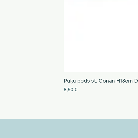
Puķu pods st. Conan H13cm D13
Cena
8,50 €