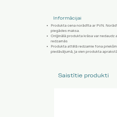
Informācijai
Produkta cena norādīta ar PVN. Norādī
piegādes maksa.
Oriģinālā produkta krāsa var nedaudz a
redzamās
Produkta attēlā redzamie fona priekšm
piedāvājumā, ja vien produkta aprakstā
Saistītie produkti