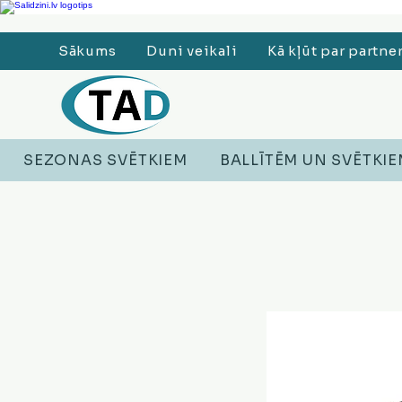
Ledusskapji, Sadzīves tehnika, Smaržas, Operatīvā atmiņa, Putekļu sūcēji
Sākums
Duni veikali
Kā kļūt par partne
SEZONAS SVĒTKIEM
BALLĪTĒM UN SVĒTKI