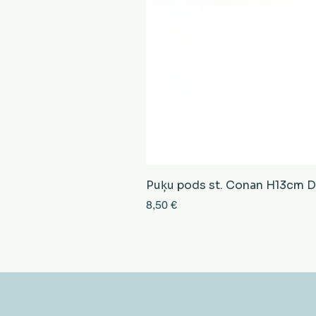
Puķu pods st. Conan H13cm D13
Cena
8,50 €