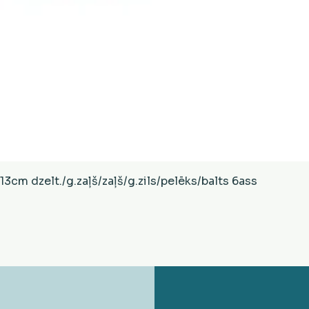
Ātrais skats
cm dzelt./g.zaļš/zaļš/g.zils/pelēks/balts 6ass