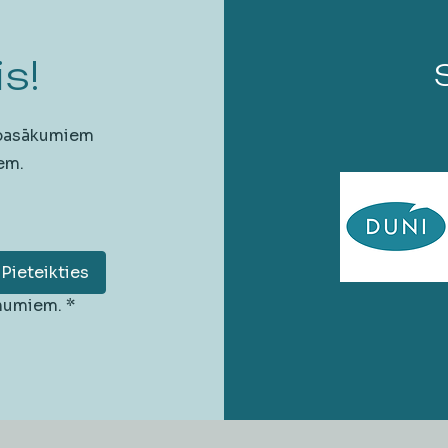
s!
 pasākumiem
em.
Pieteikties
unumiem.
*