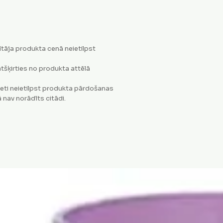
tāja produkta cenā neietilpst
tšķirties no produkta attēlā
eti neietilpst produkta pārdošanas
 nav norādīts citādi.