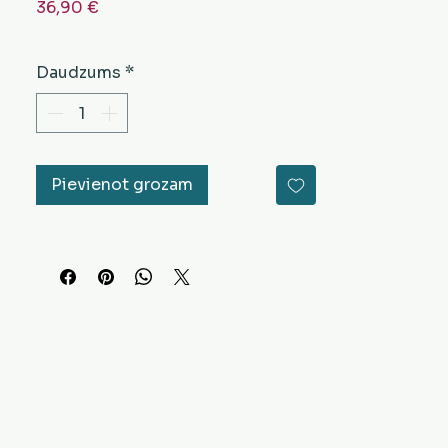
Cena
36,90 €
Daudzums
*
Pievienot grozam