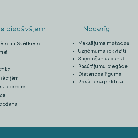
s piedāvājam
Noderīgi
Maksājuma metodes
ītēm un Svētkiem
Uzņēmuma rekvizīti
mai
Saņemšanas punkti
i
Pasūtījumu piegāde
stika
Distances līgums
rācijām
Privātuma politika
nas preces
ca
rdošana