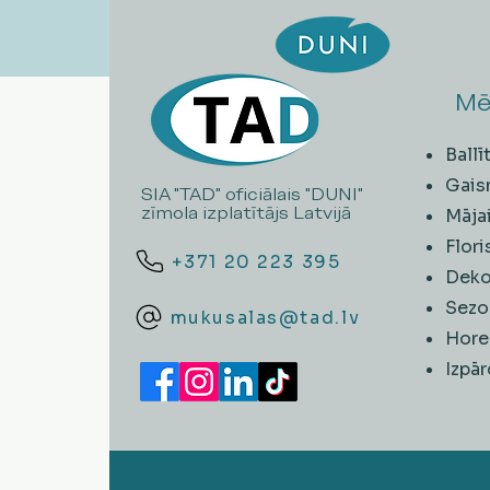
Mē
Ball
Gais
SIA "TAD" oficiālais "DUNI"
zīmola izplatītājs Latvijā
Māja
Flori
+371 20 223 395
Deko
Sezo
mukusalas@tad.lv
Hore
​Izpā