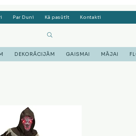
, Lego, Austiņas
ri
Par Duni
Kā pasūtīt
Kontakti
EM
DEKORĀCIJĀM
GAISMAI
MĀJAI
FL