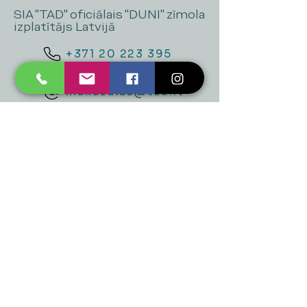
SIA "TAD" oficiālais "DUNI" zīmola
izplatītājs Latvijā
+371 20 223 395
mukusalas@tad.lv
Mēs piedāvājam
Ballītēm un Svētkiem
Gaismai
Mājai
Floristika
Dekorācijām