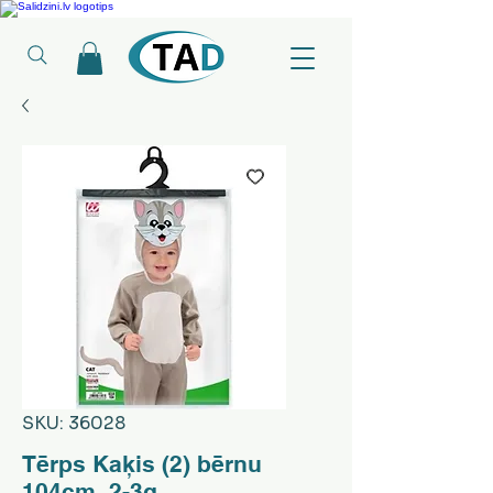
Ledusskapji, Sadzīves tehnika, Smaržas, Operatīvā atmiņa, Putekļu sūcēji
SKU: 36028
Tērps Kaķis (2) bērnu
104cm, 2-3g.