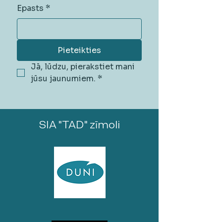
Epasts
*
Pieteikties
Jā, lūdzu, pierakstiet mani 
jūsu jaunumiem.
*
SIA "TAD" zīmoli