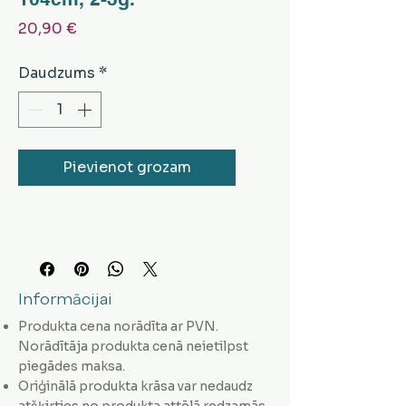
Cena
20,90 €
Daudzums
*
Pievienot grozam
Informācijai
Produkta cena norādīta ar PVN.
Norādītāja produkta cenā neietilpst
piegādes maksa.
Oriģinālā produkta krāsa var nedaudz
atšķirties no produkta attēlā redzamās