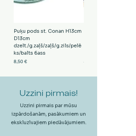
Puķu pods st. Conan H13cm
Puķu pods st. Conan
D13cm
D13cm
dzelt./g.zaļš/zaļš/g.zils/pelē
balts/brūns/pelēks/vi
ks/balts 6ass
zeltens/g.zaļš 6ass
Cena
Cena
8,50 €
8,50 €
Uzzini pirmais!
Uzzini pirmais par mūsu
izpārdošanām, pasākumiem un
ekskluzīvajiem piedāvājumiem.