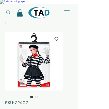
Ledusskapji, Sadzīves tehnika, Smaržas, Operatīvā atmiņa, Putekļu sūcēji
SKU: 22407