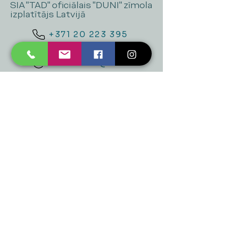
SIA "TAD" oficiālais "DUNI" zīmola
izplatītājs Latvijā
+371 20 223 395
mukusalas@tad.lv
Mēs piedāvājam
Ballītēm un Svētkiem
Gaismai
Mājai
Floristika
Dekorācijām
Sezonas preces