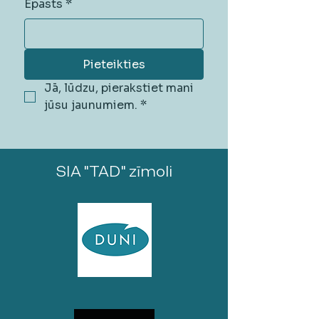
Epasts
*
Pieteikties
Jā, lūdzu, pierakstiet mani 
jūsu jaunumiem.
*
SIA "TAD" zīmoli