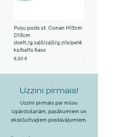
Puķu pods st. Conan H13cm
Puķu pods st. Conan
D13cm
D13cm
dzelt./g.zaļš/zaļš/g.zils/pelē
balts/brūns/pelēks/vi
ks/balts 6ass
zeltens/g.zaļš 6ass
Cena
Cena
8,50 €
8,50 €
Uzzini pirmais!
Uzzini pirmais par mūsu
izpārdošanām, pasākumiem un
ekskluzīvajiem piedāvājumiem.