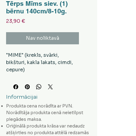
Tērps Mīms siev. (1)
bērnu 140cm/8-10g.
Cena
23,90 €
Nav noliktavā
"MIME" (krekls, svārki,
bikšturi, kakla lakats, cimdi,
cepure)
Informācijai
Produkta cena norādīta ar PVN.
Norādītāja produkta cenā neietilpst
piegādes maksa.
Oriģinālā produkta krāsa var nedaudz
atšķirties no produkta attēlā redzamās