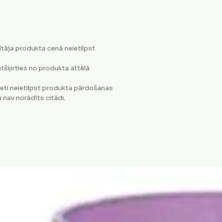
tāja produkta cenā neietilpst
tšķirties no produkta attēlā
eti neietilpst produkta pārdošanas
 nav norādīts citādi.