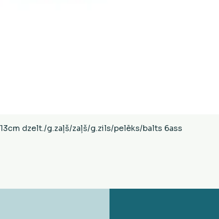
Ātrais skats
cm dzelt./g.zaļš/zaļš/g.zils/pelēks/balts 6ass