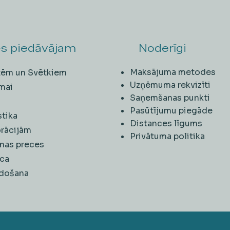
s piedāvājam
Noderīgi
Maksājuma metodes
ītēm un Svētkiem
Uzņēmuma rekvizīti
mai
Saņemšanas punkti
i
Pasūtījumu piegāde
stika
Distances līgums
rācijām
Privātuma politika
nas preces
ca
rdošana