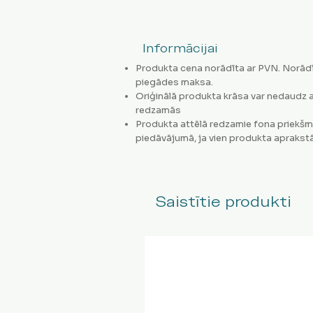
Informācijai
Produkta cena norādīta ar PVN. Norādī
piegādes maksa.
Oriģinālā produkta krāsa var nedaudz a
redzamās
Produkta attēlā redzamie fona priekšm
piedāvājumā, ja vien produkta aprakstā
Saistītie produkti