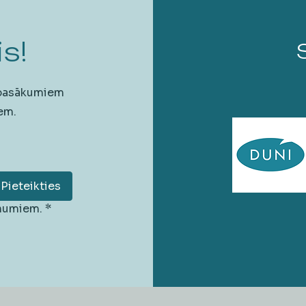
s!
 pasākumiem
em.
Pieteikties
unumiem.
*