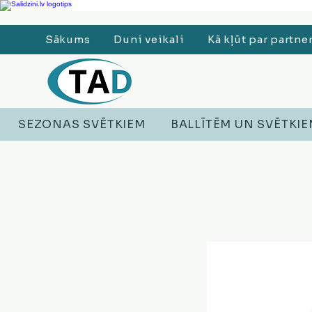
Ledusskapji, Sadzīves tehnika, Smaržas, Operatīvā atmiņa, Putekļu sūcēji
Sākums
Duni veikali
Kā kļūt par partne
SEZONAS SVĒTKIEM
BALLĪTĒM UN SVĒTKI