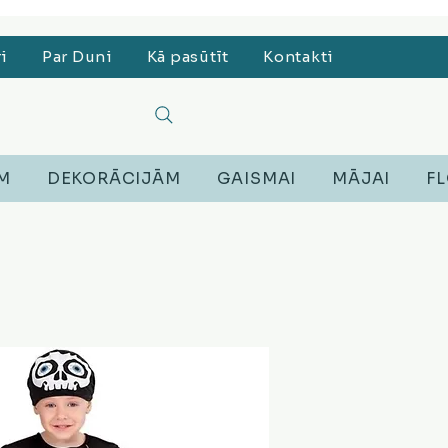
, Lego, Austiņas
ri
Par Duni
Kā pasūtīt
Kontakti
EM
DEKORĀCIJĀM
GAISMAI
MĀJAI
FL