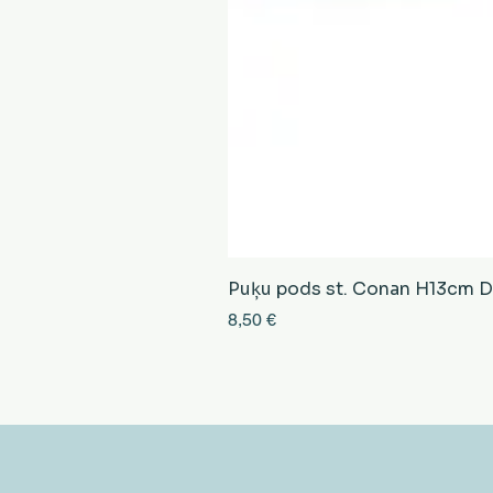
Puķu pods st. Conan H13cm D13
Cena
8,50 €