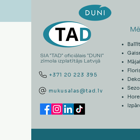
Mē
Ball
Gais
SIA "TAD" oficiālais "DUNI"
zīmola izplatītājs Latvijā
Māja
Flori
+371 20 223 395
Deko
Sezo
mukusalas@tad.lv
Hore
​Izpā