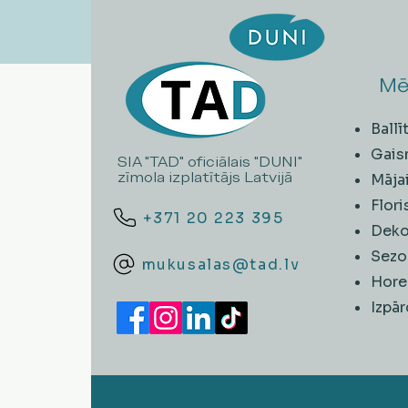
Mē
Ball
Gais
SIA "TAD" oficiālais "DUNI"
zīmola izplatītājs Latvijā
Māja
Flori
+371 20 223 395
Deko
Sezo
mukusalas@tad.lv
Hore
​Izpā