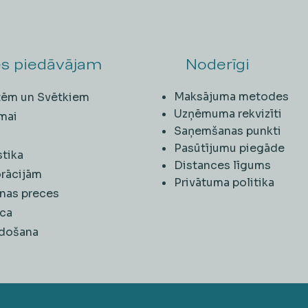
s piedāvājam
Noderīgi
Maksājuma metodes
ītēm un Svētkiem
Uzņēmuma rekvizīti
mai
Saņemšanas punkti
i
Pasūtījumu piegāde
stika
Distances līgums
rācijām
Privātuma politika
nas preces
ca
rdošana