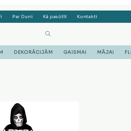
, Lego, Austiņas
ri
Par Duni
Kā pasūtīt
Kontakti
EM
DEKORĀCIJĀM
GAISMAI
MĀJAI
FL