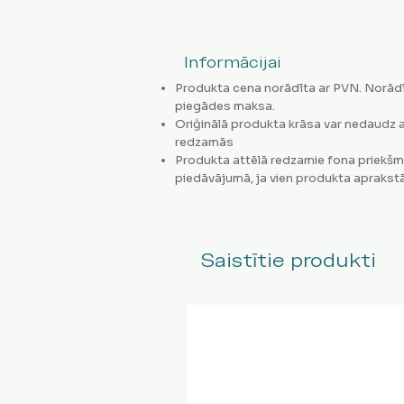
Informācijai
Produkta cena norādīta ar PVN. Norādī
piegādes maksa.
Oriģinālā produkta krāsa var nedaudz a
redzamās
Produkta attēlā redzamie fona priekšm
piedāvājumā, ja vien produkta aprakstā
Saistītie produkti