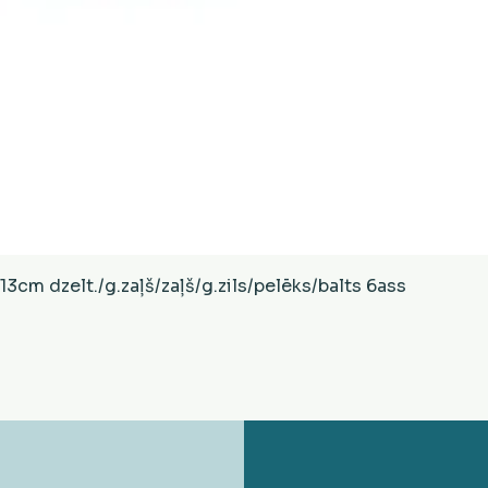
Ātrais skats
cm dzelt./g.zaļš/zaļš/g.zils/pelēks/balts 6ass