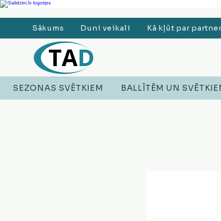
Ledusskapji, Sadzīves tehnika, Smaržas, Operatīvā atmiņa, Putekļu sūcēji
Sākums
Duni veikali
Kā kļūt par partne
SEZONAS SVĒTKIEM
BALLĪTĒM UN SVĒTKI