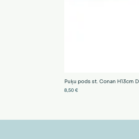
Puķu pods st. Conan H13cm D13
Cena
8,50 €