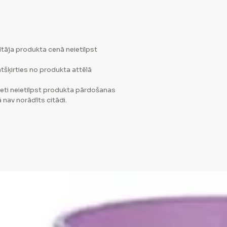
tāja produkta cenā neietilpst
tšķirties no produkta attēlā
eti neietilpst produkta pārdošanas
 nav norādīts citādi.