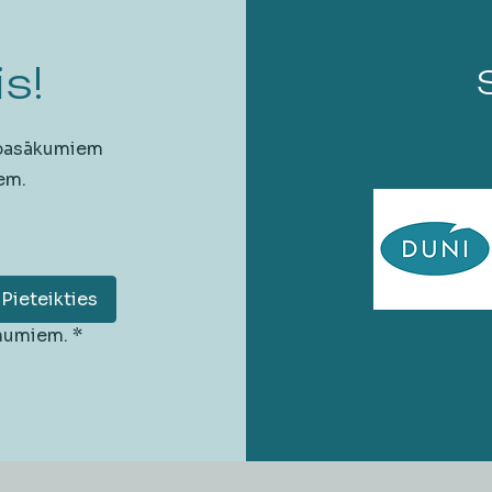
s!
 pasākumiem
em.
Pieteikties
unumiem.
*