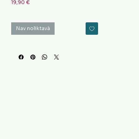
Cena
19,90 €
Nav noliktavā