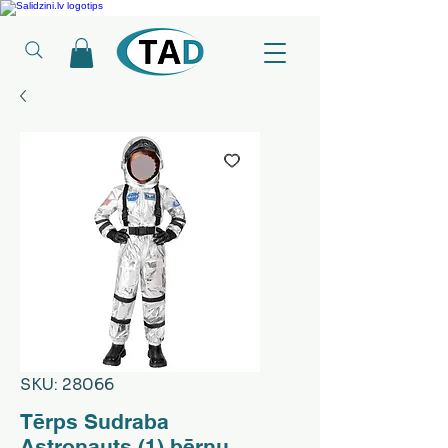
Ledusskapji, Sadzīves tehnika, Smaržas, Operatīvā atmiņa, Putekļu sūcēji
SKU: 28066
Tērps Sudraba
Astronauts (1) bērnu