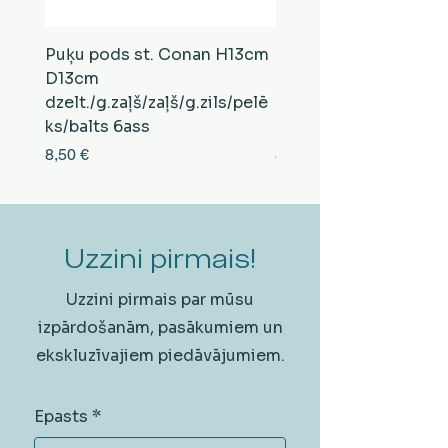
Puķu pods st. Conan H13cm
Puķu pods st. Conan
D13cm
D13cm
dzelt./g.zaļš/zaļš/g.zils/pelē
balts/brūns/pelēks/vi
ks/balts 6ass
zeltens/g.zaļš 6ass
Cena
Cena
8,50 €
8,50 €
Uzzini pirmais!
Uzzini pirmais par mūsu
izpārdošanām, pasākumiem un
ekskluzīvajiem piedāvājumiem.
Epasts
*