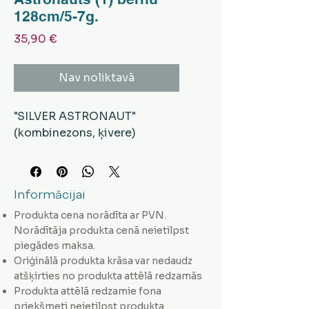
128cm/5-7g.
Cena
35,90 €
Nav noliktavā
"SILVER ASTRONAUT"
(kombinezons, ķivere)
Informācijai
Produkta cena norādīta ar PVN.
Norādītāja produkta cenā neietilpst
piegādes maksa.
Oriģinālā produkta krāsa var nedaudz
atšķirties no produkta attēlā redzamās
Produkta attēlā redzamie fona
priekšmeti neietilpst produkta