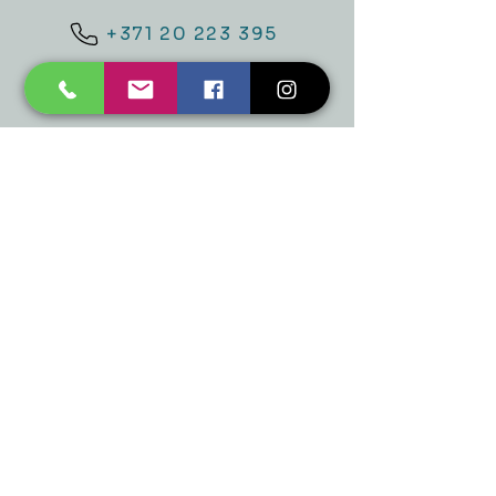
+371 20 223 395
mukusalas@tad.lv
Mēs piedāvājam
Ballītēm un Svētkiem
Gaismai
Mājai
Floristika
Dekorācijām
Sezonas preces
Horeca