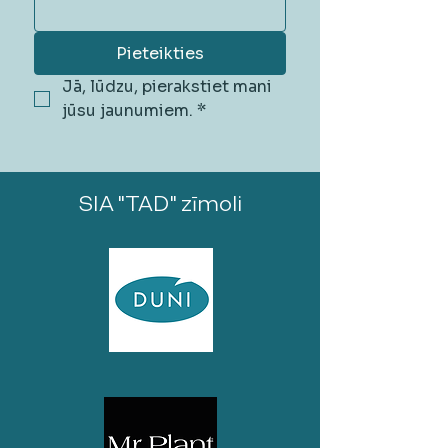
Pieteikties
Jā, lūdzu, pierakstiet mani 
jūsu jaunumiem.
*
SIA "TAD" zīmoli