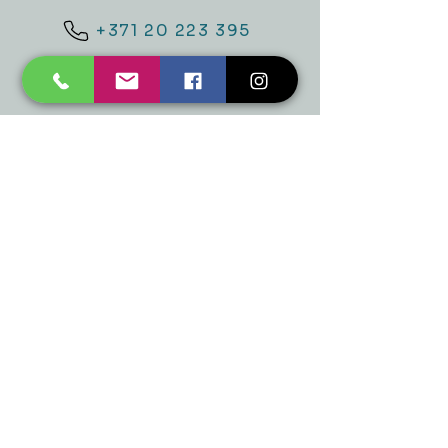
+371 20 223 395
mukusalas@tad.lv
Mēs piedāvājam
Ballītēm un Svētkiem
Gaismai
Mājai
Floristika
Dekorācijām
Sezonas preces
Horeca