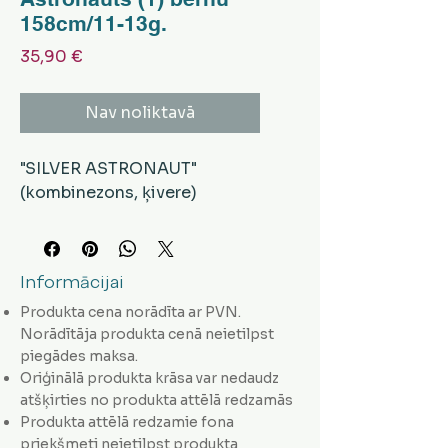
158cm/11-13g.
Cena
35,90 €
Nav noliktavā
"SILVER ASTRONAUT"
(kombinezons, ķivere)
Informācijai
Produkta cena norādīta ar PVN.
Norādītāja produkta cenā neietilpst
piegādes maksa.
Oriģinālā produkta krāsa var nedaudz
atšķirties no produkta attēlā redzamās
Produkta attēlā redzamie fona
priekšmeti neietilpst produkta