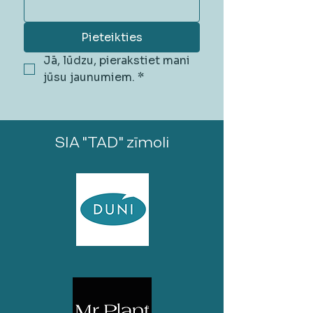
Pieteikties
Jā, lūdzu, pierakstiet mani 
jūsu jaunumiem.
*
SIA "TAD" zīmoli