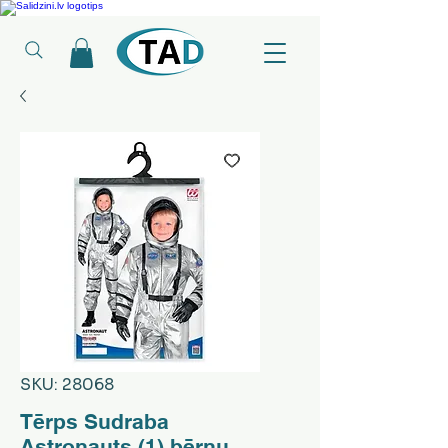
Ledusskapji, Sadzīves tehnika, Smaržas, Operatīvā atmiņa, Putekļu sūcēji
SKU: 28068
Tērps Sudraba
Astronauts (1) bērnu