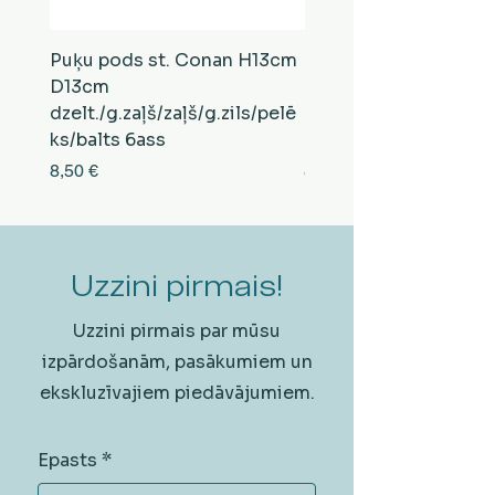
Puķu pods st. Conan H13cm
Puķu pods st. Conan
D13cm
D13cm
dzelt./g.zaļš/zaļš/g.zils/pelē
balts/brūns/pelēks/vi
ks/balts 6ass
zeltens/g.zaļš 6ass
Cena
Cena
8,50 €
8,50 €
Uzzini pirmais!
Uzzini pirmais par mūsu
izpārdošanām, pasākumiem un
ekskluzīvajiem piedāvājumiem.
Epasts
*