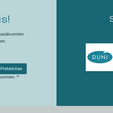
s!
 pasākumiem
em.
Pieteikties
unumiem.
*