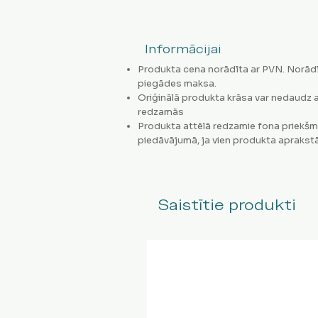
Informācijai
Produkta cena norādīta ar PVN. Norādī
piegādes maksa.
Oriģinālā produkta krāsa var nedaudz a
redzamās
Produkta attēlā redzamie fona priekšm
piedāvājumā, ja vien produkta aprakstā
Saistītie produkti