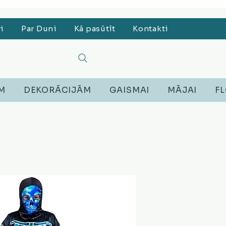
, Lego, Austiņas
ri
Par Duni
Kā pasūtīt
Kontakti
EM
DEKORĀCIJĀM
GAISMAI
MĀJAI
FL