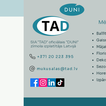
Mē
Ball
Gais
SIA "TAD" oficiālais "DUNI"
zīmola izplatītājs Latvijā
Māja
Flori
+371 20 223 395
Deko
Sezo
mukusalas@tad.lv
Hore
​Izpā