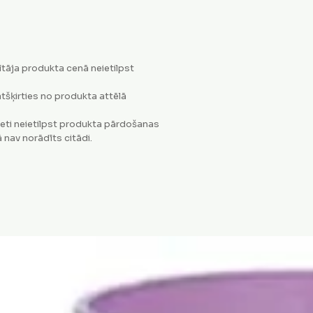
tāja produkta cenā neietilpst
tšķirties no produkta attēlā
eti neietilpst produkta pārdošanas
 nav norādīts citādi.