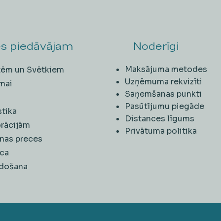
s piedāvājam
Noderīgi
Maksājuma metodes
ītēm un Svētkiem
Uzņēmuma rekvizīti
mai
Saņemšanas punkti
i
Pasūtījumu piegāde
stika
Distances līgums
rācijām
Privātuma politika
nas preces
ca
rdošana