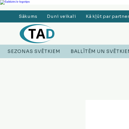
Ledusskapji, Sadzīves tehnika, Smaržas, Operatīvā atmiņa, Putekļu sūcēji
Sākums
Duni veikali
Kā kļūt par partne
SEZONAS SVĒTKIEM
BALLĪTĒM UN SVĒTKI