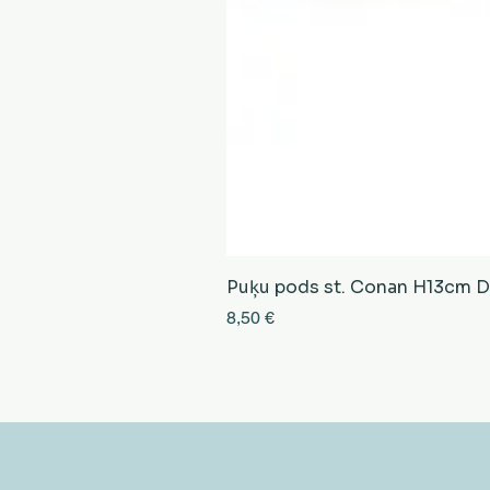
Puķu pods st. Conan H13cm D13
Cena
8,50 €