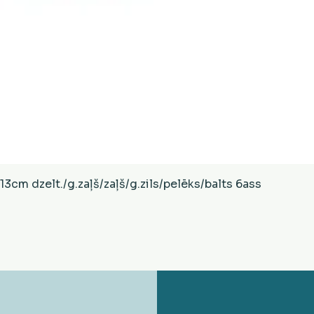
Ātrais skats
cm dzelt./g.zaļš/zaļš/g.zils/pelēks/balts 6ass