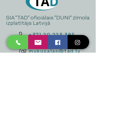
SIA "TAD" oficiālais "DUNI" zīmola
izplatītājs Latvijā
+371 20 223 395
mukusalas@tad.lv
Mēs piedāvājam
Ballītēm un Svētkiem
Gaismai
Mājai
Floristika