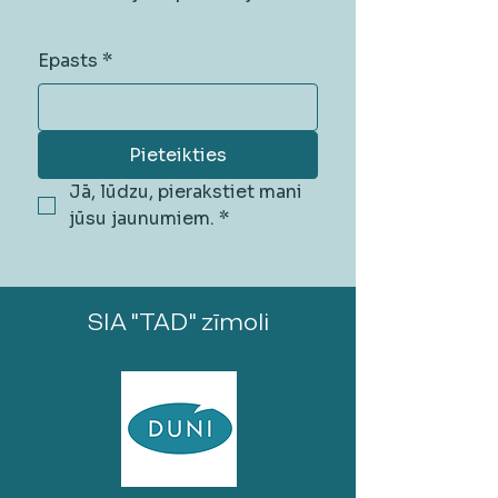
Epasts
*
Pieteikties
Jā, lūdzu, pierakstiet mani 
jūsu jaunumiem.
*
SIA "TAD" zīmoli