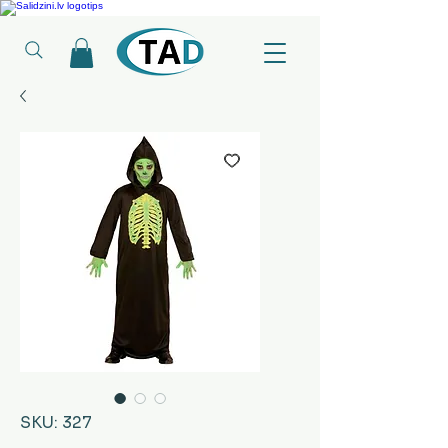
Ledusskapji, Sadzīves tehnika, Smaržas, Operatīvā atmiņa, Putekļu sūcēji
SKU: 327