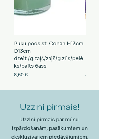
Puķu pods st. Conan H13cm
Puķu pods st. Conan
D13cm
D13cm
dzelt./g.zaļš/zaļš/g.zils/pelē
balts/brūns/pelēks/vi
ks/balts 6ass
zeltens/g.zaļš 6ass
Cena
Cena
8,50 €
8,50 €
Uzzini pirmais!
Uzzini pirmais par mūsu
izpārdošanām, pasākumiem un
ekskluzīvajiem piedāvājumiem.