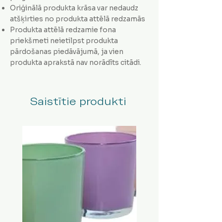
Oriģinālā produkta krāsa var nedaudz
atšķirties no produkta attēlā redzamās
Produkta attēlā redzamie fona
priekšmeti neietilpst produkta
pārdošanas piedāvājumā, ja vien
produkta aprakstā nav norādīts citādi.
Saistītie produkti